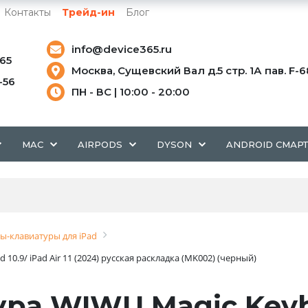
Контакты
Трейд-ин
Блог
info@device365.ru
-65
Москва, Сущевский Вал д.5 стр. 1А пав. F-6
5-56
ПН - ВС | 10:00 - 20:00
MAC
AIRPODS
DYSON
ANDROID СМАР
ы-клавиатуры для iPad
10.9/ iPad Air 11 (2024) русская раскладка (MK002) (черный)
ура WIWU Magic Key