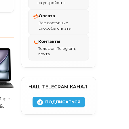
на устройства
Оплата
💳
Все доступные
способы оплаты
Контакты
📞
Телефон, Telegram,
почта
НАШ TELEGRAM КАНАЛ
Клавиатура Apple Magic Keyboard with Trackpad для iPad Air 11 (2024/2025) русская раскладка (черный) (MGYX4)
ПОДПИСАТЬСЯ
б.