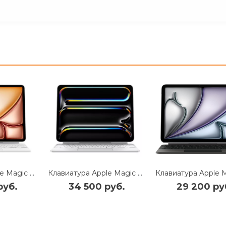
Клавиатура Apple Magic Keyboard with Trackpad для iPad Air 11 (2024/2025) русская раскладка (белый) (MDFV4)
Клавиатура Apple Magic Keyboard with Trackpad для iPad Pro 13 (2024) русская (нейлон с подставкой) (белый) (MWR43)
руб.
34 500 руб.
29 200 ру