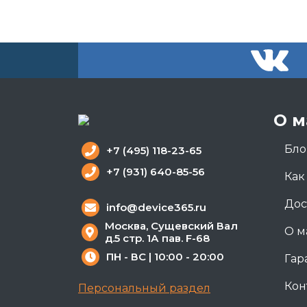
О м
Бло
+7 (495) 118-23-65
+7 (931) 640-85-56
Как
Дос
info@device365.ru
Москва, Сущевский Вал
О м
д.5 стр. 1А пав. F-68
ПН - ВС | 10:00 - 20:00
Гар
Кон
Персональный раздел