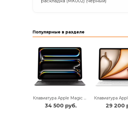
раскладка (MK002) (черный)
Популярные в разделе
Клавиатура Apple Magic Keyboard with Trackpad для iPad Pro 13 (2024) русская (нейлон с подставкой) (черный) (MWR53)
34 500 руб.
29 200 