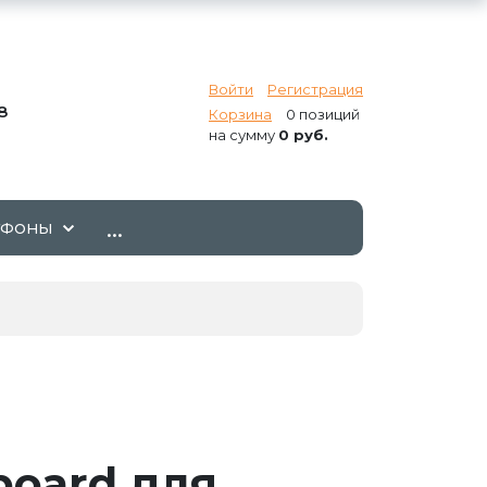
Войти
Регистрация
8
Корзина
0 позиций
на сумму
0 руб.
...
ТФОНЫ
board для