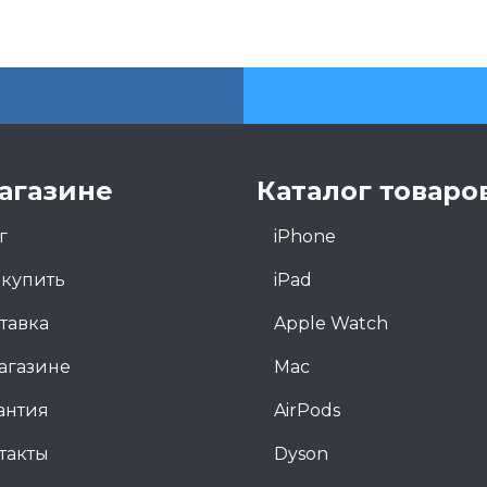
агазине
Каталог товаро
г
iPhone
 купить
iPad
тавка
Apple Watch
агазине
Mac
антия
AirPods
такты
Dyson