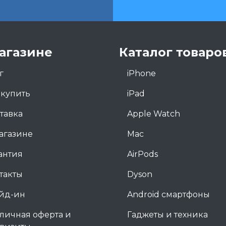
агазине
Каталог товаро
г
iPhone
 купить
iPad
тавка
Apple Watch
агазине
Mac
антия
AirPods
такты
Dyson
йд-ин
Android смартфоны
личная оферта и
Гаджеты и техника