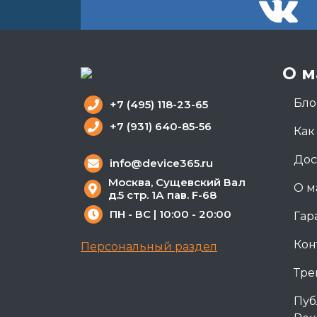
О м
Бло
+7 (495) 118-23-65
+7 (931) 640-85-56
Как
Дос
info@device365.ru
Москва, Сущевский Вал
О м
д.5 стр. 1А пав. F-68
ПН - ВС | 10:00 - 20:00
Гар
Кон
Персональный раздел
Тре
Пуб