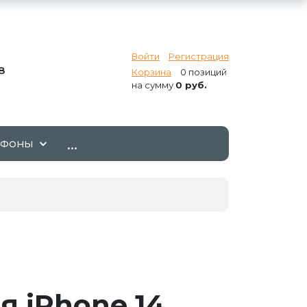
Войти
Регистрация
8
Корзина
0 позиций
на сумму
0 руб.
...
ТФОНЫ
я iPhone 14