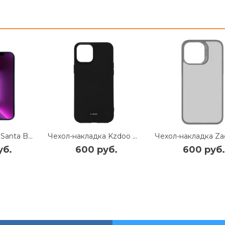
Чехол-накладка Santa Barbara Ravel для iPhone 14 Pro натуральная кожа (фиолетовый)
Чехол-накладка Kzdoo Q Series для Apple iPhone 14 силиконовый (черный)
уб.
600 руб.
600 руб