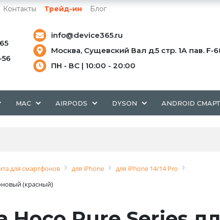
Контакты
Трейд-ин
Блог
info@device365.ru
-65
Москва, Сущевский Вал д.5 стр. 1А пав. F-6
5-56
ПН - ВС | 10:00 - 20:00
MAC
AIRPODS
DYSON
ANDROID СМАР
та для смартфонов
для iPhone
для iPhone 14/14 Pro
коновый (красный)
 Hoco Pure Series дл