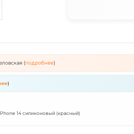
веловская (
подробнее
)
нее
)
 iPhone 14 силиконовый (красный)