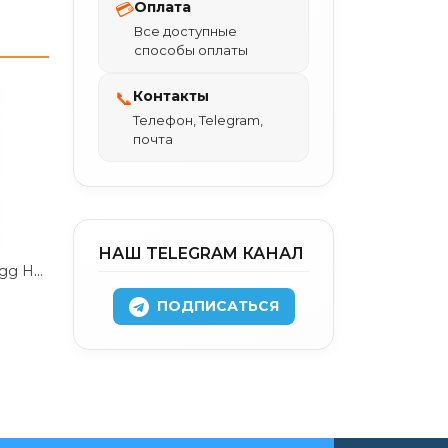
Оплата
💳
Все доступные
способы оплаты
Контакты
📞
Телефон, Telegram,
почта
НАШ TELEGRAM КАНАЛ
Чехол-накладка Zagg Hampton Case для iPhone 14 Pro пластиковый (матовый серый)
.
ПОДПИСАТЬСЯ