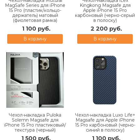
Чехол-накладка Mutural
Чехол-накладка iLex
MagSafe Series для iPhone
Kingkong Magsafe для
15 Pro (пластик/кольцо-
Apple iPhone 15 Pro
держатель) матовый
карбоновый (черно-серый
(фиолетовая рамка)
в полоску)
1 100 руб.
2 200 руб.
В корзину
В корзину
Чехол-накладка Puloka
Чехол-накладка Luxo Life+
Solemn Magsafe для
Magsafe для Apple iPhone
iPhone 15 Pro пластиковый/
15 Pro карбоновый (черно-
текстура (черный)
синий в полоску)
1 500 руб.
1 100 руб.