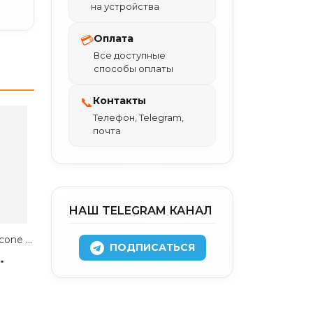
на устройства
Оплата
💳
Все доступные
способы оплаты
Контакты
📞
Телефон, Telegram,
почта
НАШ TELEGRAM КАНАЛ
Чехол-накладка Silicone Case with MagSafe/Camera Control для iPhone 17 Pro (Light Pink)
ПОДПИСАТЬСЯ
.