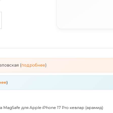
веловская (
подробнее
)
нее
)
a MagSafe для Apple iPhone 17 Pro кевлар (арамид)