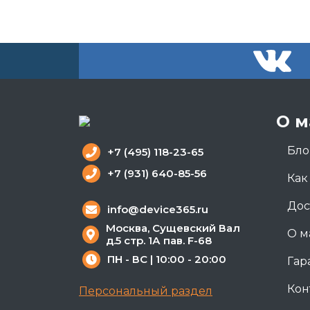
О м
Бло
+7 (495) 118-23-65
+7 (931) 640-85-56
Как
Дос
info@device365.ru
Москва, Сущевский Вал
О м
д.5 стр. 1А пав. F-68
ПН - ВС | 10:00 - 20:00
Гар
Кон
Персональный раздел