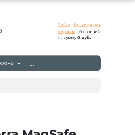
Войти
Регистрация
8
Корзина
0 позиций
на сумму
0 руб.
...
ТФОНЫ
rra MagSafe