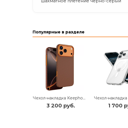
шахматное плетение черно-серый
Популярные в разделе
Чехол-накладка Keephone Kevlar Diago MagSafe для Apple iPhone 17 Pro карбоновый (арамид) оранжевый в полоску
3 200 руб.
1 700 р