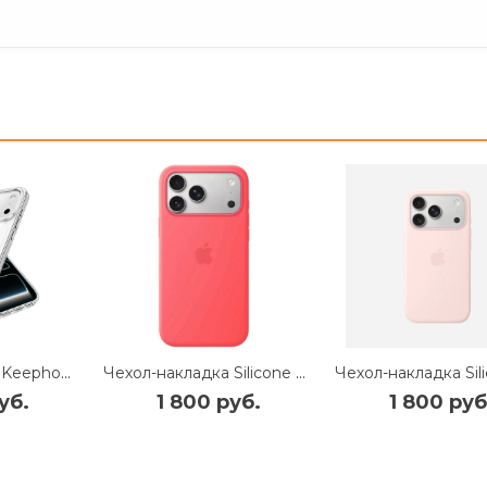
Чехол-накладка Keephone Non-Yellowing для Apple iPhone 17 Pro пластиковый (прозрачный)
Чехол-накладка Silicone Case with MagSafe/Camera Control для iPhone 17 Pro (Bright Guava)
уб.
1 800 руб.
1 800 руб