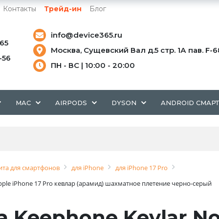
Контакты
Трейд-ин
Блог
info@device365.ru
-65
Москва, Сущевский Вал д.5 стр. 1А пав. F-6
5-56
ПН - ВС | 10:00 - 20:00
MAC
AIRPODS
DYSON
ANDROID СМАР
та для смартфонов
для iPhone
для iPhone 17 Pro
pple iPhone 17 Pro кевлар (арамид) шахматное плетение черно-серый
 Keephone Kevlar No