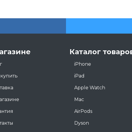
агазине
Каталог товаро
г
iPhone
 купить
iPad
тавка
Apple Watch
агазине
Mac
антия
AirPods
такты
Dyson