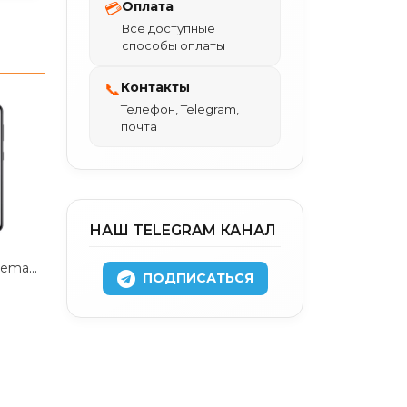
Оплата
💳
Все доступные
способы оплаты
Контакты
📞
Телефон, Telegram,
почта
НАШ TELEGRAM КАНАЛ
Защитное стекло Remax Tempered Glass 3D 9H для Samsung S24 Ultra антибликовое (черная рамка)
ПОДПИСАТЬСЯ