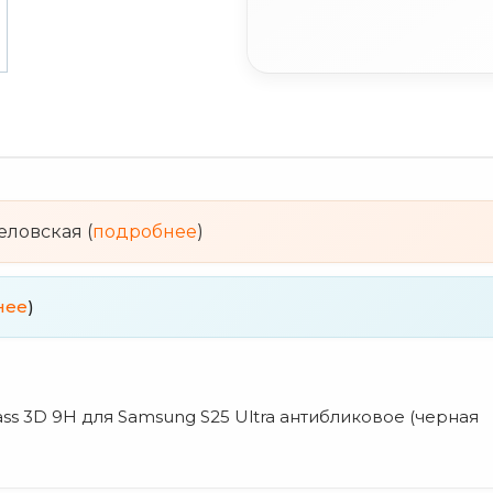
веловская (
подробнее
)
нее
)
s 3D 9H для Samsung S25 Ultra антибликовое (черная