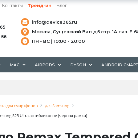
Контакты
Трейд-ин
Блог
info@device365.ru
-65
Москва, Сущевский Вал д.5 стр. 1А пав. F-6
5-56
ПН - ВС | 10:00 - 20:00
MAC
AIRPODS
DYSON
ANDROID СМАР
та для смартфонов
для Samsung
msung S25 Ultra антибликовое (черная рамка)
ло Remax Tempered G