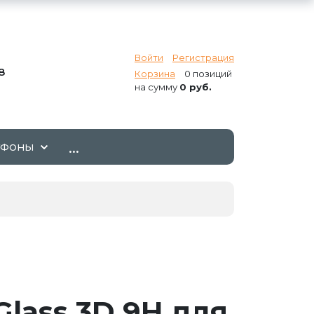
Войти
Регистрация
8
Корзина
0 позиций
на сумму
0 руб.
...
ТФОНЫ
lass 3D 9H для