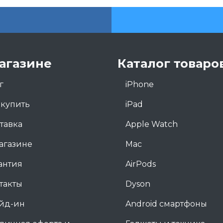
агазине
Каталог товаро
г
iPhone
 купить
iPad
тавка
Apple Watch
агазине
Mac
антия
AirPods
такты
Dyson
йд-ин
Android смартфоны