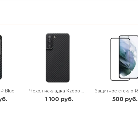
Чехол-накладка PiBlue Flagship Case для Samsung Galaxy Z Flip 6 (карбоновый в полоску черно-серый)
Чехол-накладка Kzdoo Keivlar Case для Samsung Galaxy S23+ карбоновый (черно-серый в полоску)
уб.
1 100 руб.
500 руб.