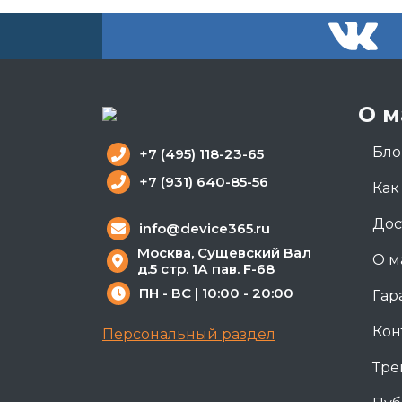
О м
Бло
+7 (495) 118-23-65
+7 (931) 640-85-56
Как
Дос
info@device365.ru
Москва, Сущевский Вал
О м
д.5 стр. 1А пав. F-68
ПН - ВС | 10:00 - 20:00
Гар
Кон
Персональный раздел
Тре