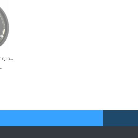
Беспроводное зарядное устройство WIWU M17 Magnetic 15W для смартфона/AirPods (Black)
.