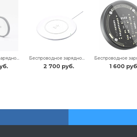
Беспроводное зарядное устройство Mivo MW-02 2в1 Type-C 10W (White)
Беспроводное зарядное устройство Belkin Boost UP Wireless Charger 7.5W (White) (F7U027VFWHT)
уб.
2 700 руб.
1 600 руб