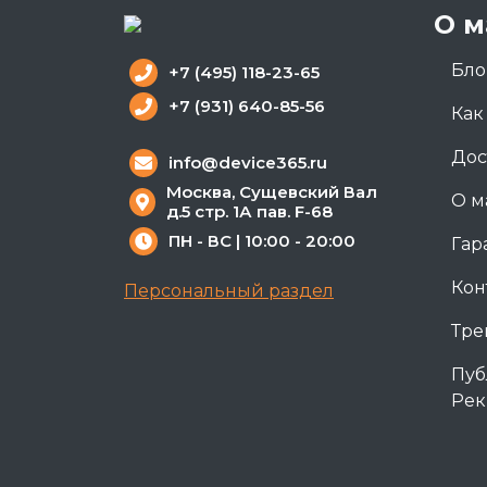
О м
Бло
+7 (495) 118-23-65
+7 (931) 640-85-56
Как
Дос
info@device365.ru
Москва, Сущевский Вал
О м
д.5 стр. 1А пав. F-68
ПН - ВС | 10:00 - 20:00
Гар
Кон
Персональный раздел
Тре
Пуб
Рек