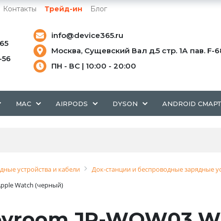
Контакты
Трейд-ин
Блог
info@device365.ru
-65
Москва, Сущевский Вал д.5 стр. 1А пав. F-6
5-56
ПН - ВС | 10:00 - 20:00
MAC
AIRPODS
DYSON
ANDROID СМАР
дные устройства и кабели
Док-станции и беспроводные зарядные у
Apple Watch (черный)
oyroom JR-WQW03 Wir