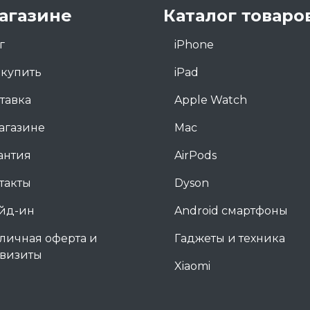
агазине
Каталог товаро
г
iPhone
 купить
iPad
тавка
Apple Watch
агазине
Mac
антия
AirPods
такты
Dyson
йд-ин
Android смартфоны
личная оферта и
Гаджеты и техника
визиты
Xiaomi