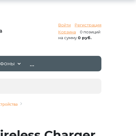
Войти
Регистрация
8
Корзина
0 позиций
на сумму
0 руб.
...
ТФОНЫ
стройства
eless Charger