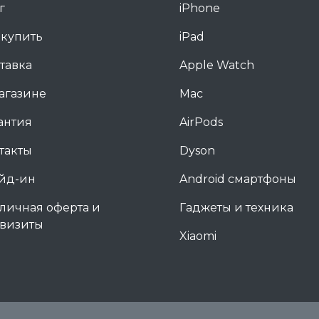
г
iPhone
 купить
iPad
тавка
Apple Watch
агазине
Mac
антия
AirPods
такты
Dyson
йд-ин
Android смартфоны
личная оферта и
Гаджеты и техника
визиты
Xiaomi