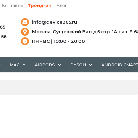
Контакты
Трейд-ин
Блог
info@device365.ru
-65
Москва, Сущевский Вал д.5 стр. 1А пав. F-6
5-56
ПН - ВС | 10:00 - 20:00
MAC
AIRPODS
DYSON
ANDROID СМАР