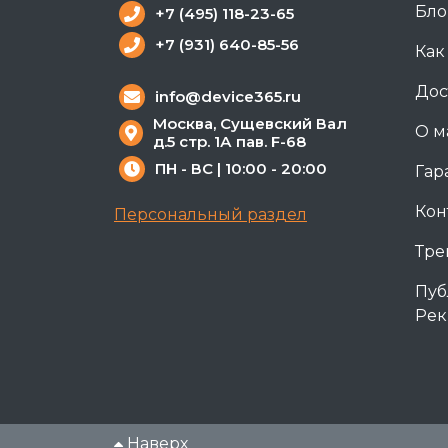
Бло
+7 (495) 118-23-65
+7 (931) 640-85-56
Как
Дос
info@device365.ru
Москва, Сущевский Вал
О м
д.5 стр. 1А пав. F-68
ПН - ВС | 10:00 - 20:00
Гар
Кон
Персональный раздел
Тре
Пуб
Рек
Наверх