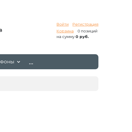
Войти
Регистрация
8
Корзина
0 позиций
на сумму
0 руб.
...
ТФОНЫ