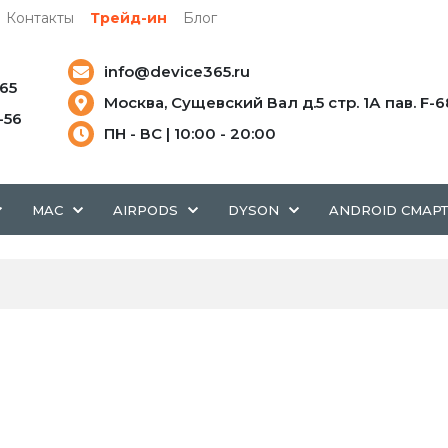
Контакты
Трейд-ин
Блог
info@device365.ru
-65
Москва, Сущевский Вал д.5 стр. 1А пав. F-6
5-56
ПН - ВС | 10:00 - 20:00
MAC
AIRPODS
DYSON
ANDROID СМАР