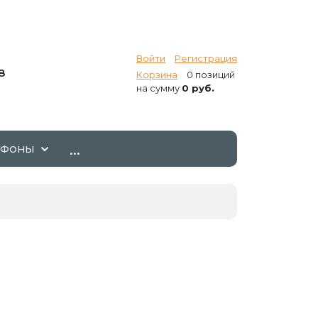
Войти
Регистрация
8
Корзина
0 позиций
на сумму
0 руб.
...
ТФОНЫ