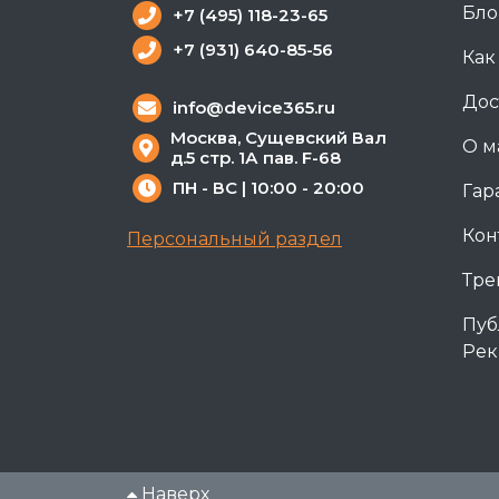
Бло
+7 (495) 118-23-65
+7 (931) 640-85-56
Как
Дос
info@device365.ru
Москва, Сущевский Вал
О м
д.5 стр. 1А пав. F-68
ПН - ВС | 10:00 - 20:00
Гар
Кон
Персональный раздел
Тре
Пуб
Рек
Наверх