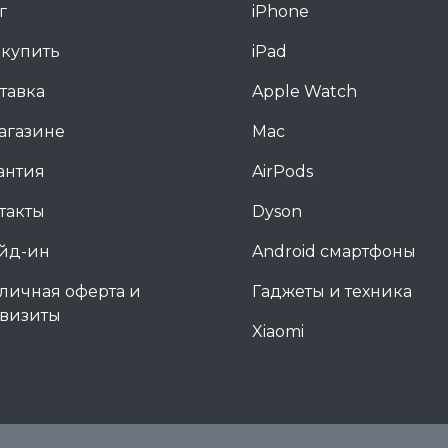
г
iPhone
 купить
iPad
тавка
Apple Watch
агазине
Mac
антия
AirPods
такты
Dyson
йд-ин
Android смартфоны
личная оферта и
Гаджеты и техника
визиты
Xiaomi