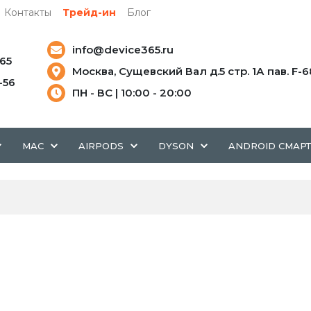
Контакты
Трейд-ин
Блог
info@device365.ru
-65
Москва, Сущевский Вал д.5 стр. 1А пав. F-6
5-56
ПН - ВС | 10:00 - 20:00
MAC
AIRPODS
DYSON
ANDROID СМАР