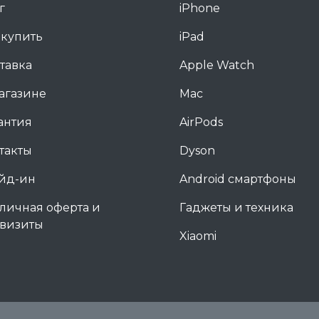
г
iPhone
 купить
iPad
тавка
Apple Watch
агазине
Mac
антия
AirPods
такты
Dyson
йд-ин
Android смартфоны
личная оферта и
Гаджеты и техника
визиты
Xiaomi