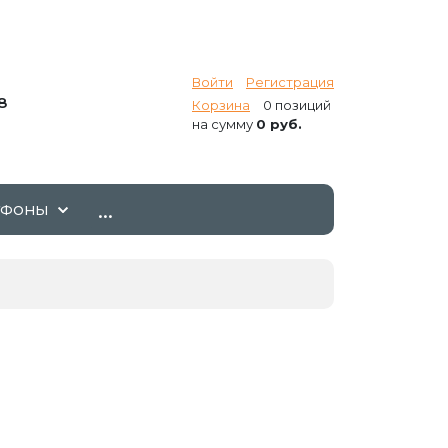
Войти
Регистрация
8
Корзина
0 позиций
на сумму
0 руб.
...
ТФОНЫ