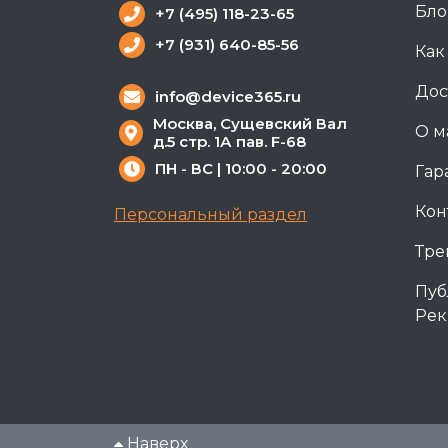
Бло
+7 (495) 118-23-65
+7 (931) 640-85-56
Как
Дос
info@device365.ru
Москва, Сущевский Вал
О м
д.5 стр. 1А пав. F-68
ПН - ВС | 10:00 - 20:00
Гар
Кон
Персональный раздел
Тре
Пуб
Рек
Наверх