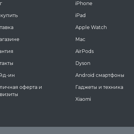
г
iPhone
 купить
iPad
тавка
Apple Watch
агазине
Mac
антия
AirPods
такты
Dyson
йд-ин
Android смартфоны
личная оферта и
Гаджеты и техника
визиты
Xiaomi