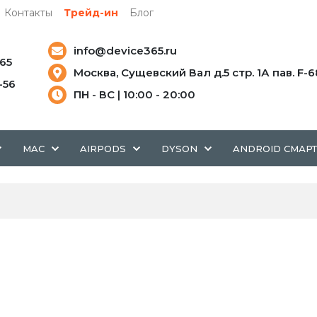
Контакты
Трейд-ин
Блог
info@device365.ru
-65
Москва, Сущевский Вал д.5 стр. 1А пав. F-6
5-56
ПН - ВС | 10:00 - 20:00
MAC
AIRPODS
DYSON
ANDROID СМАР