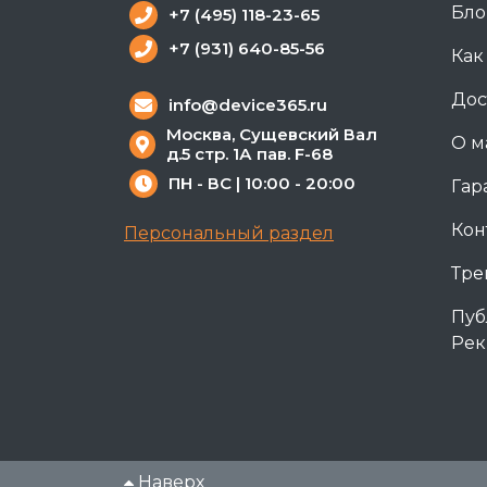
Бло
+7 (495) 118-23-65
+7 (931) 640-85-56
Как
Дос
info@device365.ru
Москва, Сущевский Вал
О м
д.5 стр. 1А пав. F-68
ПН - ВС | 10:00 - 20:00
Гар
Кон
Персональный раздел
Тре
Пуб
Рек
Наверх