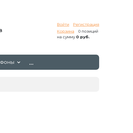
Войти
Регистрация
8
Корзина
0 позиций
на сумму
0 руб.
...
ТФОНЫ