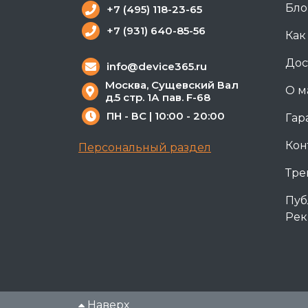
Бло
+7 (495) 118-23-65
+7 (931) 640-85-56
Как
Дос
info@device365.ru
Москва, Сущевский Вал
О м
д.5 стр. 1А пав. F-68
ПН - ВС | 10:00 - 20:00
Гар
Кон
Персональный раздел
Тре
Пуб
Рек
Наверх