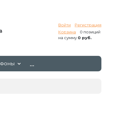
Войти
Регистрация
8
Корзина
0 позиций
на сумму
0 руб.
...
ТФОНЫ