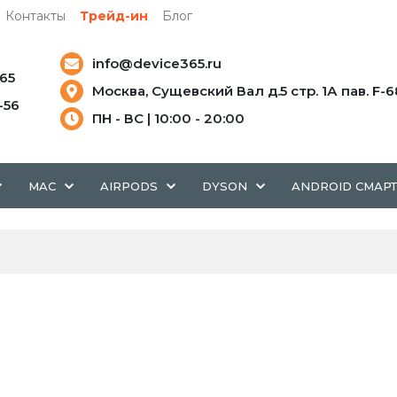
Контакты
Трейд-ин
Блог
info@device365.ru
-65
Москва, Сущевский Вал д.5 стр. 1А пав. F-6
5-56
ПН - ВС | 10:00 - 20:00
MAC
AIRPODS
DYSON
ANDROID СМАР