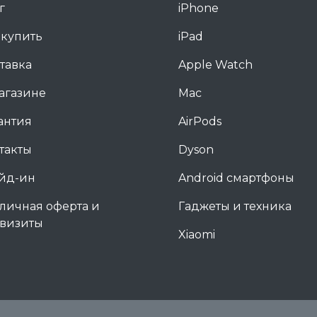
г
iPhone
 купить
iPad
тавка
Apple Watch
агазине
Mac
антия
AirPods
такты
Dyson
йд-ин
Android смартфоны
личная оферта и
Гаджеты и техника
визиты
Xiaomi