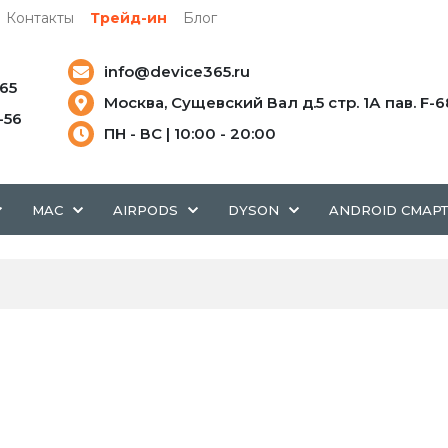
Контакты
Трейд-ин
Блог
info@device365.ru
-65
Москва, Сущевский Вал д.5 стр. 1А пав. F-6
5-56
ПН - ВС | 10:00 - 20:00
MAC
AIRPODS
DYSON
ANDROID СМАР