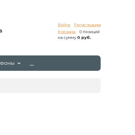
Войти
Регистрация
8
Корзина
0 позиций
на сумму
0 руб.
...
ТФОНЫ