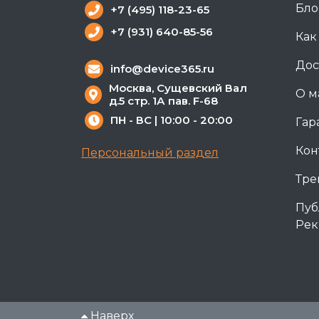
Бло
+7 (495) 118-23-65
+7 (931) 640-85-56
Как
Дос
info@device365.ru
Москва, Сущевский Вал
О м
д.5 стр. 1А пав. F-68
ПН - ВС | 10:00 - 20:00
Гар
Кон
Персональный раздел
Тре
Пуб
Рек
Наверх