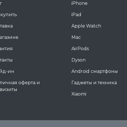
г
iPhone
 купить
iPad
тавка
Apple Watch
агазине
Mac
антия
AirPods
такты
Dyson
йд-ин
Android смартфоны
личная оферта и
Гаджеты и техника
визиты
Xiaomi