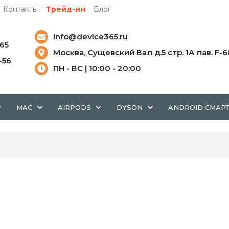
Контакты
Трейд-ин
Блог
info@device365.ru
-65
Москва, Сущевский Вал д.5 стр. 1А пав. F-6
5-56
ПН - ВС | 10:00 - 20:00
MAC
AIRPODS
DYSON
ANDROID СМАР