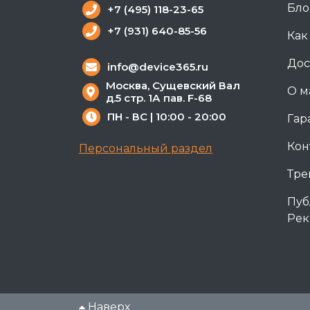
Бло
+7 (495) 118-23-65
+7 (931) 640-85-56
Как
Дос
info@device365.ru
Москва, Сущевский Вал
О м
д.5 стр. 1А пав. F-68
ПН - ВС | 10:00 - 20:00
Гар
Кон
Персональный раздел
Тре
Пуб
Рек
Наверх