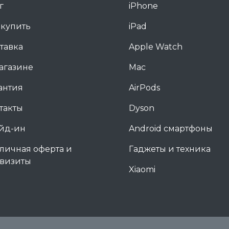
г
iPhone
 купить
iPad
тавка
Apple Watch
агазине
Mac
антия
AirPods
такты
Dyson
йд-ин
Android смартфоны
личная оферта и
Гаджеты и техника
визиты
Xiaomi