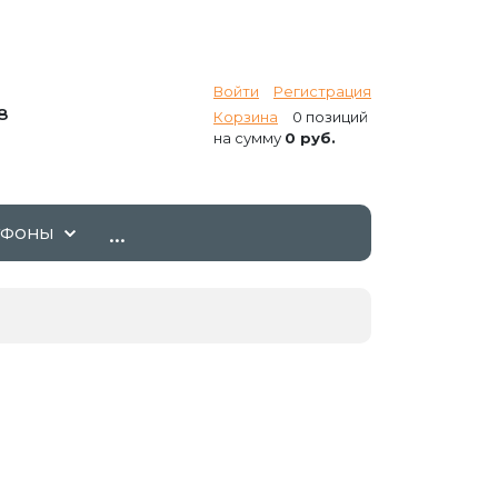
Войти
Регистрация
8
Корзина
0 позиций
на сумму
0 руб.
...
ТФОНЫ