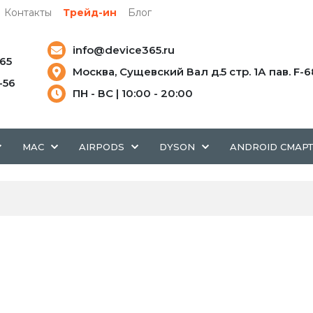
Контакты
Трейд-ин
Блог
info@device365.ru
-65
Москва, Сущевский Вал д.5 стр. 1А пав. F-6
5-56
ПН - ВС | 10:00 - 20:00
MAC
AIRPODS
DYSON
ANDROID СМАР