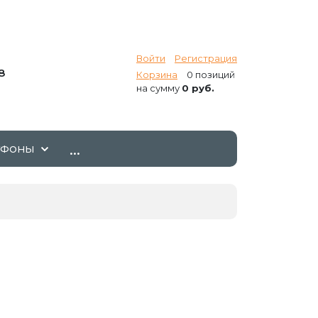
Войти
Регистрация
8
Корзина
0 позиций
на сумму
0 руб.
...
ТФОНЫ