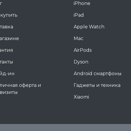
г
iPhone
 купить
iPad
тавка
Apple Watch
агазине
Mac
антия
AirPods
такты
Dyson
йд-ин
Android смартфоны
личная оферта и
Гаджеты и техника
визиты
Xiaomi