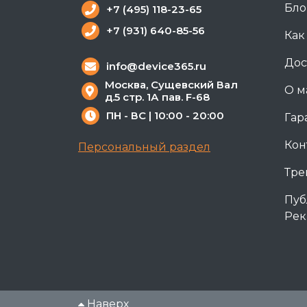
Бло
+7 (495) 118-23-65
+7 (931) 640-85-56
Как
Дос
info@device365.ru
Москва, Сущевский Вал
О м
д.5 стр. 1А пав. F-68
ПН - ВС | 10:00 - 20:00
Гар
Кон
Персональный раздел
Тре
Пуб
Рек
Наверх