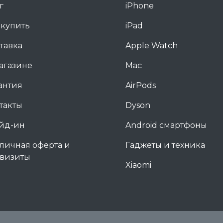
г
iPhone
 купить
iPad
тавка
Apple Watch
агазине
Mac
антия
AirPods
такты
Dyson
йд-ин
Android смартфоны
личная оферта и
Гаджеты и техника
визиты
Xiaomi