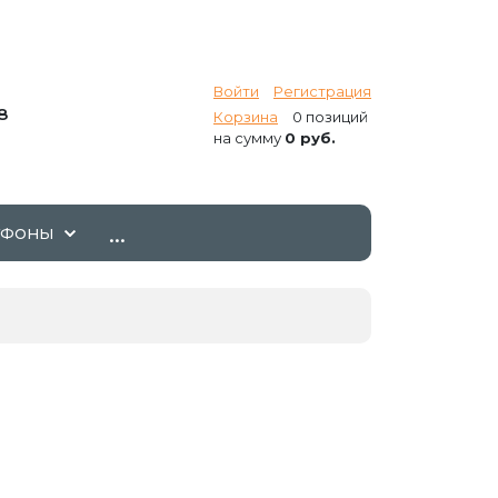
Войти
Регистрация
8
Корзина
0 позиций
на сумму
0 руб.
...
ТФОНЫ