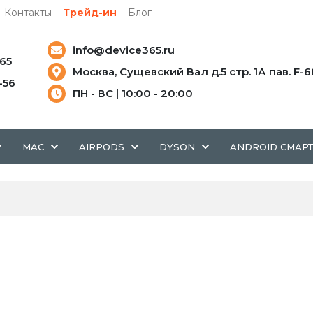
Контакты
Трейд-ин
Блог
info@device365.ru
-65
Москва, Сущевский Вал д.5 стр. 1А пав. F-6
5-56
ПН - ВС | 10:00 - 20:00
MAC
AIRPODS
DYSON
ANDROID СМАР