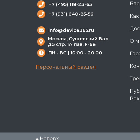
Бло
+7 (495) 118-23-65
+7 (931) 640-85-56
Как
Дос
info@device365.ru
Москва, Сущевский Вал
О м
д.5 стр. 1А пав. F-68
ПН - ВС | 10:00 - 20:00
Гар
Кон
Персональный раздел
Тре
Пуб
Рек
Наверх