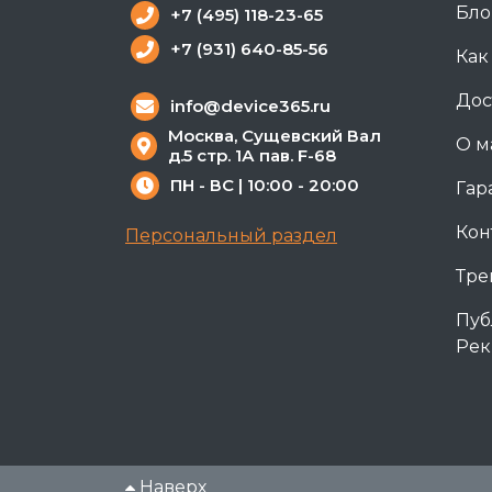
Бло
+7 (495) 118-23-65
+7 (931) 640-85-56
Как
Дос
info@device365.ru
Москва, Сущевский Вал
О м
д.5 стр. 1А пав. F-68
ПН - ВС | 10:00 - 20:00
Гар
Кон
Персональный раздел
Тре
Пуб
Рек
Наверх