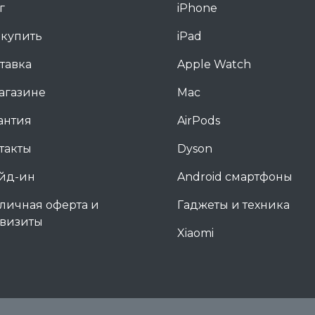
г
iPhone
 купить
iPad
тавка
Apple Watch
агазине
Mac
антия
AirPods
такты
Dyson
йд-ин
Android смартфоны
личная оферта и
Гаджеты и техника
визиты
Xiaomi