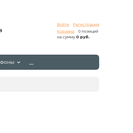
Войти
Регистрация
8
Корзина
0 позиций
на сумму
0 руб.
...
ТФОНЫ