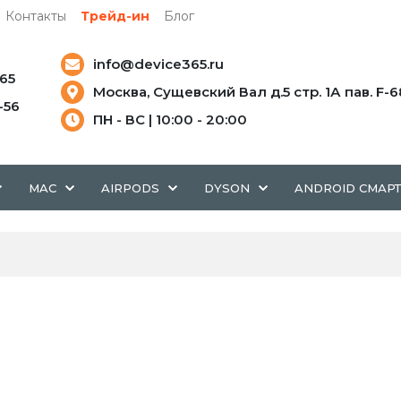
Контакты
Трейд-ин
Блог
info@device365.ru
-65
Москва, Сущевский Вал д.5 стр. 1А пав. F-6
5-56
ПН - ВС | 10:00 - 20:00
MAC
AIRPODS
DYSON
ANDROID СМАР