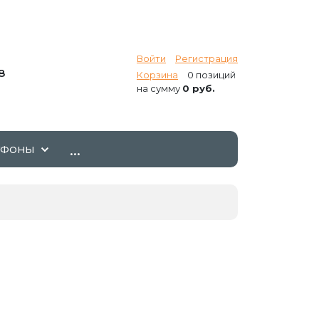
Войти
Регистрация
8
Корзина
0 позиций
на сумму
0 руб.
...
ТФОНЫ