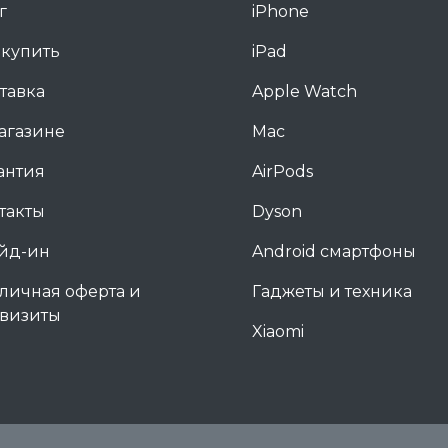
г
iPhone
 купить
iPad
тавка
Apple Watch
агазине
Mac
антия
AirPods
такты
Dyson
йд-ин
Android смартфоны
личная оферта и
Гаджеты и техника
визиты
Xiaomi