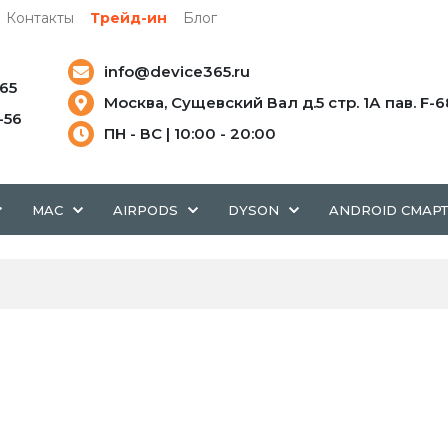
Контакты
Трейд-ин
Блог
info@device365.ru
-65
Москва, Сущевский Вал д.5 стр. 1А пав. F-6
5-56
ПН - ВС | 10:00 - 20:00
MAC
AIRPODS
DYSON
ANDROID СМАР