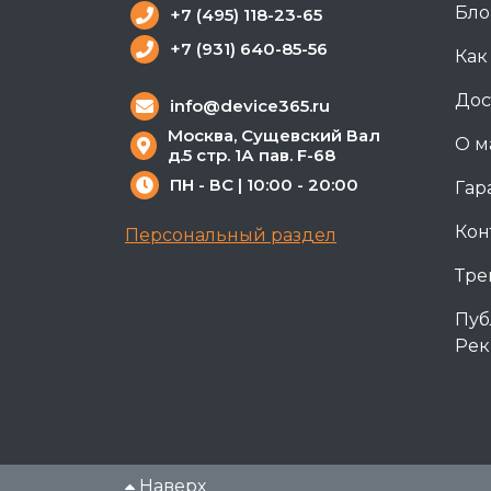
Бло
+7 (495) 118-23-65
+7 (931) 640-85-56
Как
Дос
info@device365.ru
Москва, Сущевский Вал
О м
д.5 стр. 1А пав. F-68
ПН - ВС | 10:00 - 20:00
Гар
Кон
Персональный раздел
Тре
Пуб
Рек
Наверх