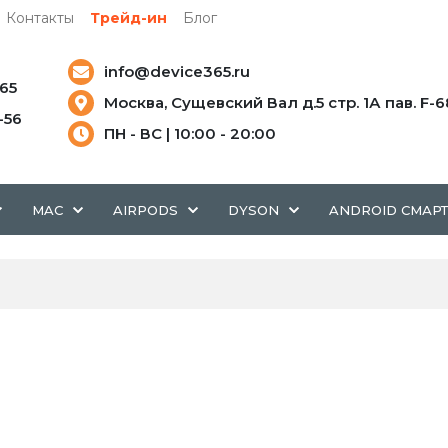
Контакты
Трейд-ин
Блог
info@device365.ru
-65
Москва, Сущевский Вал д.5 стр. 1А пав. F-6
5-56
ПН - ВС | 10:00 - 20:00
MAC
AIRPODS
DYSON
ANDROID СМАР