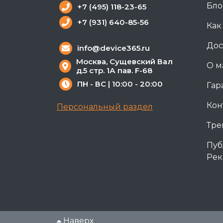
Бло
+7 (495) 118-23-65
+7 (931) 640-85-56
Как
Дос
info@device365.ru
Москва, Сущевский Вал
О м
д.5 стр. 1А пав. F-68
ПН - ВС | 10:00 - 20:00
Гар
Кон
Персональный раздел
Тре
Пуб
Рек
Наверх