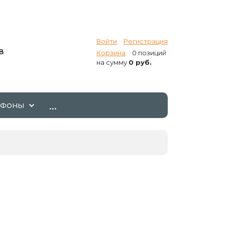
Войти
Регистрация
8
Корзина
0 позиций
на сумму
0 руб.
...
ТФОНЫ