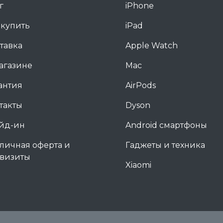
г
iPhone
 купить
iPad
тавка
Apple Watch
агазине
Mac
антия
AirPods
такты
Dyson
йд-ин
Android смартфоны
личная оферта и
Гаджеты и техника
визиты
Xiaomi