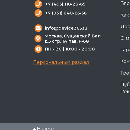
Бло
+7 (495) 118-23-65
+7 (931) 640-85-56
Как
Дос
info@device365.ru
Москва, Сущевский Вал
О м
д.5 стр. 1А пав. F-68
ПН - ВС | 10:00 - 20:00
Гар
Кон
Персональный раздел
Тре
Пуб
Рек
Наверх