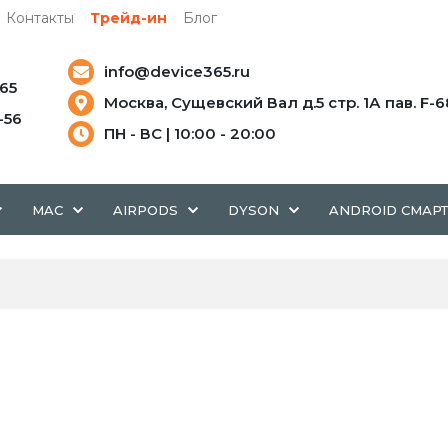
Контакты
Трейд-ин
Блог
info@device365.ru
-65
Москва, Сущевский Вал д.5 стр. 1А пав. F-6
5-56
ПН - ВС | 10:00 - 20:00
MAC
AIRPODS
DYSON
ANDROID СМАР