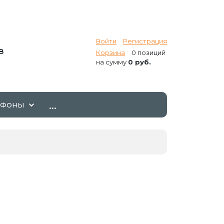
Войти
Регистрация
8
Корзина
0 позиций
на сумму
0 руб.
...
ТФОНЫ