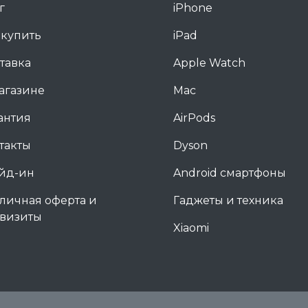
г
iPhone
 купить
iPad
тавка
Apple Watch
агазине
Mac
антия
AirPods
такты
Dyson
йд-ин
Android смартфоны
личная оферта и
Гаджеты и техника
визиты
Xiaomi