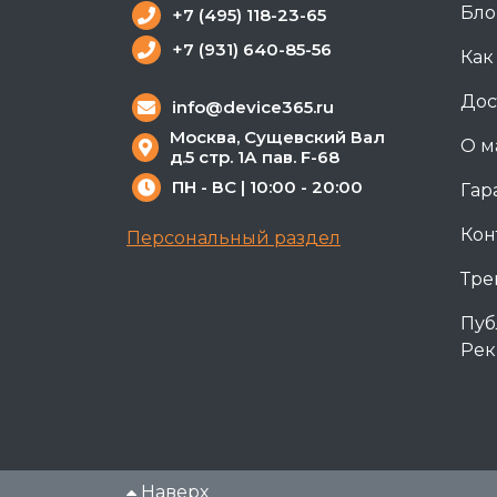
Бло
+7 (495) 118-23-65
+7 (931) 640-85-56
Как
Дос
info@device365.ru
Москва, Сущевский Вал
О м
д.5 стр. 1А пав. F-68
ПН - ВС | 10:00 - 20:00
Гар
Кон
Персональный раздел
Тре
Пуб
Рек
Наверх