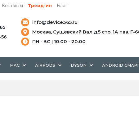
Контакты
Трейд-ин
Блог
info@device365.ru
-65
Москва, Сущевский Вал д.5 стр. 1А пав. F-6
5-56
ПН - ВС | 10:00 - 20:00
MAC
AIRPODS
DYSON
ANDROID СМАР