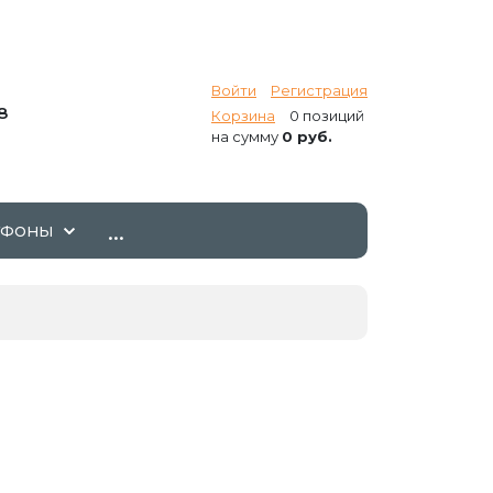
Войти
Регистрация
8
Корзина
0 позиций
на сумму
0 руб.
...
ТФОНЫ