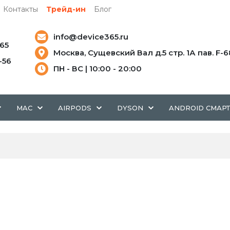
Контакты
Трейд-ин
Блог
info@device365.ru
-65
Москва, Сущевский Вал д.5 стр. 1А пав. F-6
5-56
ПН - ВС | 10:00 - 20:00
MAC
AIRPODS
DYSON
ANDROID СМАР