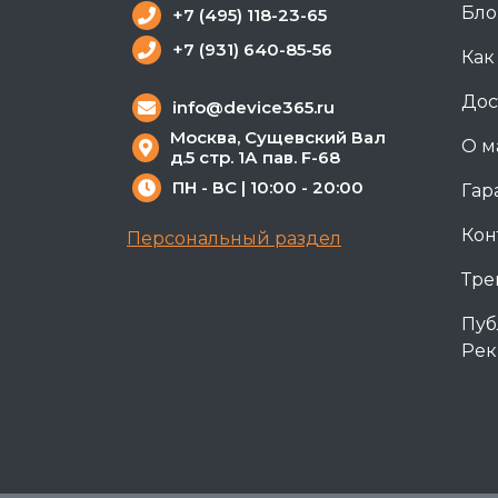
Бло
+7 (495) 118-23-65
+7 (931) 640-85-56
Как
Дос
info@device365.ru
Москва, Сущевский Вал
О м
д.5 стр. 1А пав. F-68
ПН - ВС | 10:00 - 20:00
Гар
Кон
Персональный раздел
Тре
Пуб
Рек