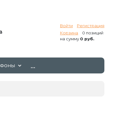
Войти
Регистрация
8
Корзина
0 позиций
на сумму
0 руб.
...
ТФОНЫ