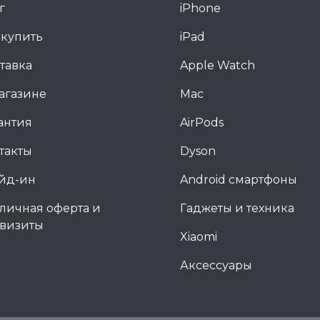
г
iPhone
 купить
iPad
тавка
Apple Watch
агазине
Mac
антия
AirPods
такты
Dyson
йд-ин
Android смартфоны
личная оферта и
Гаджеты и техника
визиты
Xiaomi
Аксессуары