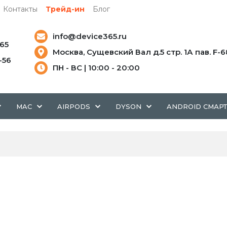
Контакты
Трейд-ин
Блог
info@device365.ru
-65
Москва, Сущевский Вал д.5 стр. 1А пав. F-6
5-56
ПН - ВС | 10:00 - 20:00
MAC
AIRPODS
DYSON
ANDROID СМАР