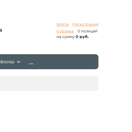
Войти
Регистрация
8
Корзина
0 позиций
на сумму
0 руб.
...
ТФОНЫ