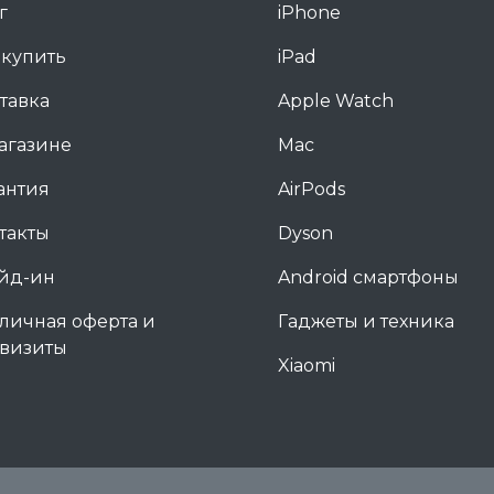
г
iPhone
 купить
iPad
тавка
Apple Watch
агазине
Mac
антия
AirPods
такты
Dyson
йд-ин
Android смартфоны
личная оферта и
Гаджеты и техника
визиты
Xiaomi