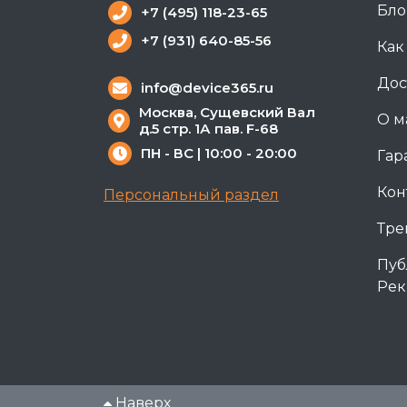
Бло
+7 (495) 118-23-65
+7 (931) 640-85-56
Как
Дос
info@device365.ru
Москва, Сущевский Вал
О м
д.5 стр. 1А пав. F-68
ПН - ВС | 10:00 - 20:00
Гар
Кон
Персональный раздел
Тре
Пуб
Рек
Наверх