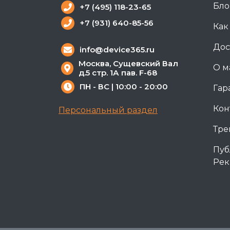
Бло
+7 (495) 118-23-65
+7 (931) 640-85-56
Как
Дос
info@device365.ru
Москва, Сущевский Вал
О м
д.5 стр. 1А пав. F-68
ПН - ВС | 10:00 - 20:00
Гар
Кон
Персональный раздел
Тре
Пуб
Рек