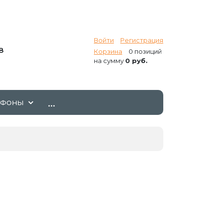
Войти
Регистрация
8
Корзина
0 позиций
на сумму
0 руб.
...
ТФОНЫ