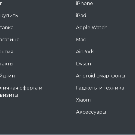
г
iPhone
 купить
iPad
тавка
Apple Watch
агазине
Mac
антия
AirPods
такты
Dyson
йд-ин
Android смартфоны
личная оферта и
Гаджеты и техника
визиты
Xiaomi
Аксессуары