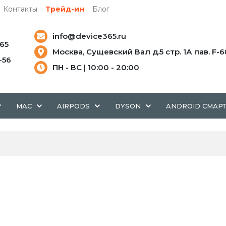
Контакты
Трейд-ин
Блог
info@device365.ru
-65
Москва, Сущевский Вал д.5 стр. 1А пав. F-6
5-56
ПН - ВС | 10:00 - 20:00
MAC
AIRPODS
DYSON
ANDROID СМАР