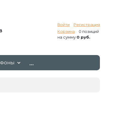
Войти
Регистрация
8
Корзина
0 позиций
на сумму
0 руб.
...
ТФОНЫ