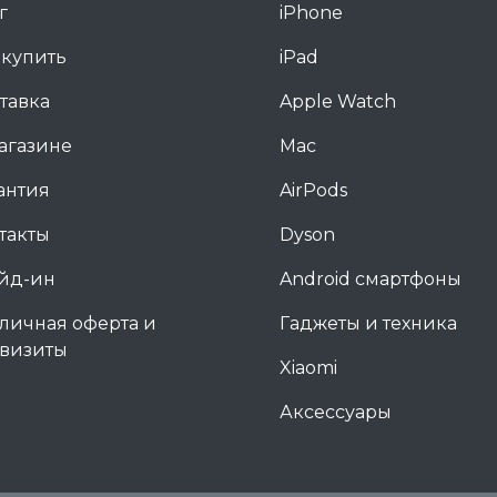
г
iPhone
 купить
iPad
тавка
Apple Watch
агазине
Mac
антия
AirPods
такты
Dyson
йд-ин
Android смартфоны
личная оферта и
Гаджеты и техника
визиты
Xiaomi
Аксессуары