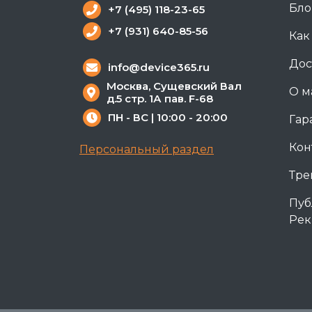
Бло
+7 (495) 118-23-65
+7 (931) 640-85-56
Как
Дос
info@device365.ru
Москва, Сущевский Вал
О м
д.5 стр. 1А пав. F-68
ПН - ВС | 10:00 - 20:00
Гар
Кон
Персональный раздел
Тре
Пуб
Рек