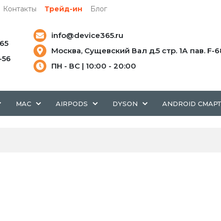
Контакты
Трейд-ин
Блог
info@device365.ru
-65
Москва, Сущевский Вал д.5 стр. 1А пав. F-6
5-56
ПН - ВС | 10:00 - 20:00
MAC
AIRPODS
DYSON
ANDROID СМАР