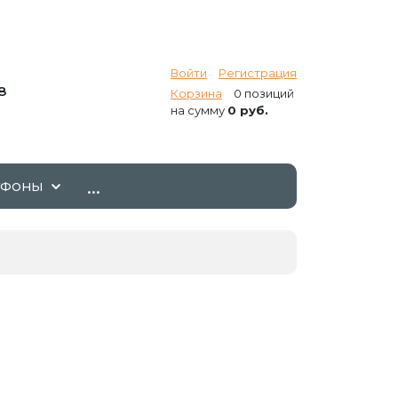
Войти
Регистрация
8
Корзина
0 позиций
на сумму
0 руб.
...
ТФОНЫ