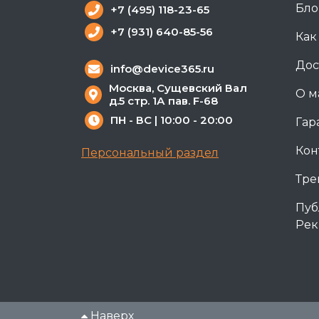
Бло
+7 (495) 118-23-65
+7 (931) 640-85-56
Как
Дос
info@device365.ru
Москва, Сущевский Вал
О м
д.5 стр. 1А пав. F-68
ПН - ВС | 10:00 - 20:00
Гар
Кон
Персональный раздел
Тре
Пуб
Рек
Наверх