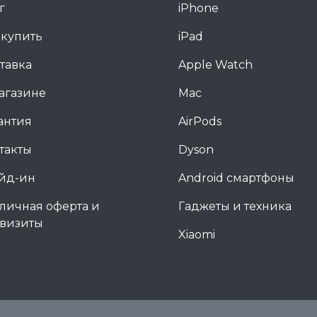
г
iPhone
 купить
iPad
тавка
Apple Watch
агазине
Mac
антия
AirPods
такты
Dyson
йд-ин
Android смартфоны
личная оферта и
Гаджеты и техника
визиты
Xiaomi