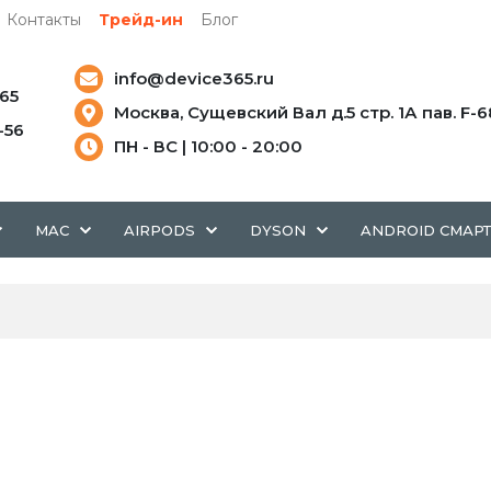
Контакты
Трейд-ин
Блог
info@device365.ru
-65
Москва, Сущевский Вал д.5 стр. 1А пав. F-6
5-56
ПН - ВС | 10:00 - 20:00
MAC
AIRPODS
DYSON
ANDROID СМАР