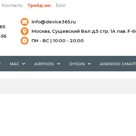
Контакты
Трейд-ин
Блог
info@device365.ru
-65
Москва, Сущевский Вал д.5 стр. 1А пав. F-6
5-56
ПН - ВС | 10:00 - 20:00
MAC
AIRPODS
DYSON
ANDROID СМАР