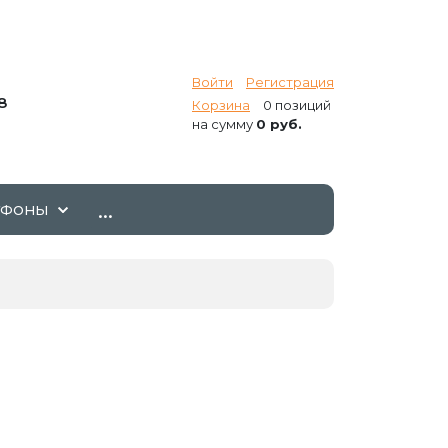
Войти
Регистрация
8
Корзина
0 позиций
на сумму
0 руб.
...
ТФОНЫ