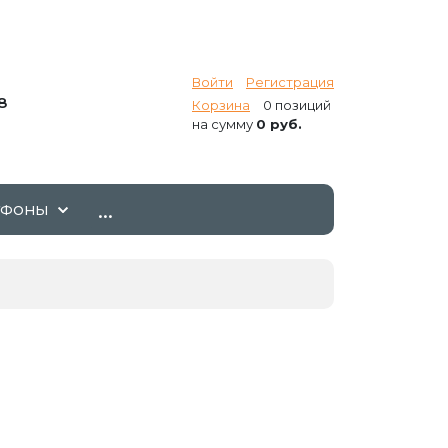
Войти
Регистрация
8
Корзина
0 позиций
на сумму
0 руб.
...
ТФОНЫ