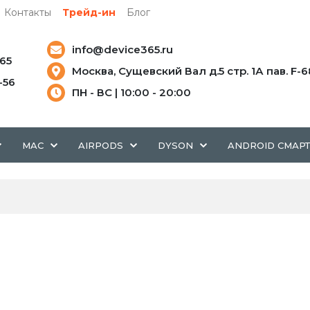
Контакты
Трейд-ин
Блог
info@device365.ru
-65
Москва, Сущевский Вал д.5 стр. 1А пав. F-6
5-56
ПН - ВС | 10:00 - 20:00
MAC
AIRPODS
DYSON
ANDROID СМАР