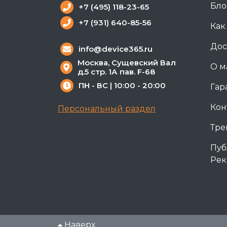
Бло
+7 (495) 118-23-65
+7 (931) 640-85-56
Как
Дос
info@device365.ru
Москва, Сущевский Вал
О м
д.5 стр. 1А пав. F-68
ПН - ВС | 10:00 - 20:00
Гар
Кон
Персональный раздел
Тре
Пуб
Рек
Наверх