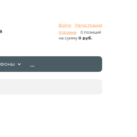
Войти
Регистрация
8
Корзина
0 позиций
на сумму
0 руб.
...
ТФОНЫ