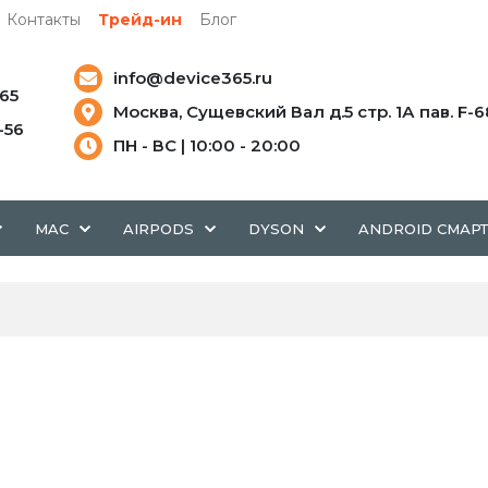
Контакты
Трейд-ин
Блог
info@device365.ru
-65
Москва, Сущевский Вал д.5 стр. 1А пав. F-6
5-56
ПН - ВС | 10:00 - 20:00
MAC
AIRPODS
DYSON
ANDROID СМАР