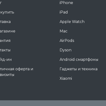
г
iPhone
 купить
iPad
тавка
Apple Watch
агазине
Mac
антия
AirPods
такты
Dyson
йд-ин
Android смартфоны
личная оферта и
Гаджеты и техника
визиты
Xiaomi