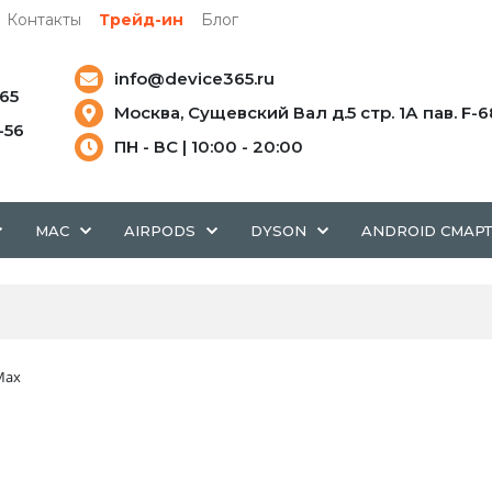
Контакты
Трейд-ин
Блог
info@device365.ru
-65
Москва, Сущевский Вал д.5 стр. 1А пав. F-6
5-56
ПН - ВС | 10:00 - 20:00
MAC
AIRPODS
DYSON
ANDROID СМАР
Max