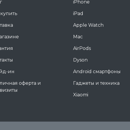
г
iPhone
 купить
iPad
тавка
Apple Watch
агазине
Mac
антия
AirPods
такты
Dyson
йд-ин
Android смартфоны
личная оферта и
Гаджеты и техника
визиты
Xiaomi