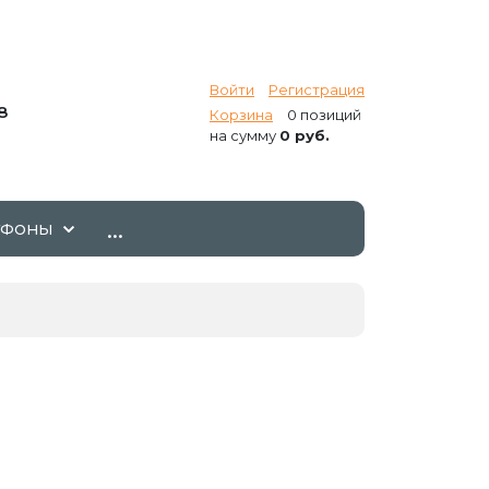
Войти
Регистрация
8
Корзина
0 позиций
на сумму
0 руб.
...
ТФОНЫ