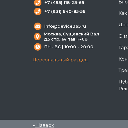
Бло
+7 (495) 118-23-65
+7 (931) 640-85-56
Как
Дос
info@device365.ru
Москва, Сущевский Вал
О м
д.5 стр. 1А пав. F-68
ПН - ВС | 10:00 - 20:00
Гар
Кон
Персональный раздел
Тре
Пуб
Рек
Наверх