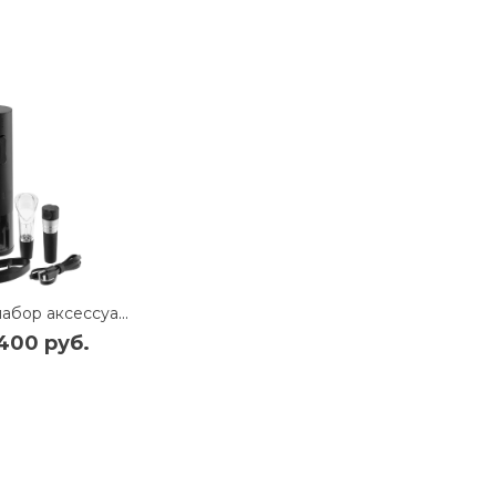
Винный набор аксессуаров Xiaomi Huo Hou Electric Wine Bottle Opener BASIC (HU0047) (черный)
400 руб.