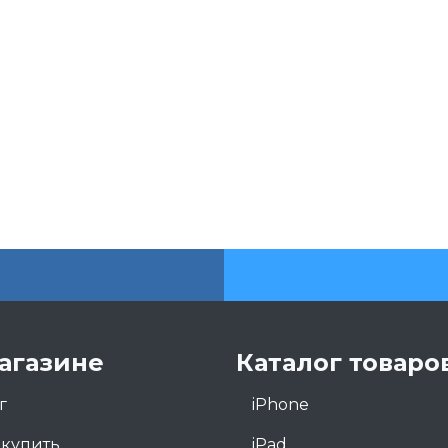
агазине
Каталог товаро
г
iPhone
 купить
iPad