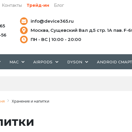
Контакты
Трейд-ин
Блог
info@device365.ru
-65
Москва, Сущевский Вал д.5 стр. 1А пав. F-6
5-56
ПН - ВС | 10:00 - 20:00
MAC
AIRPODS
DYSON
ANDROID СМАР
хня
Хранение и напитки
питки