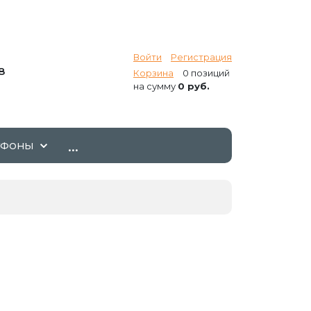
Войти
Регистрация
8
Корзина
0 позиций
на сумму
0 руб.
...
ТФОНЫ