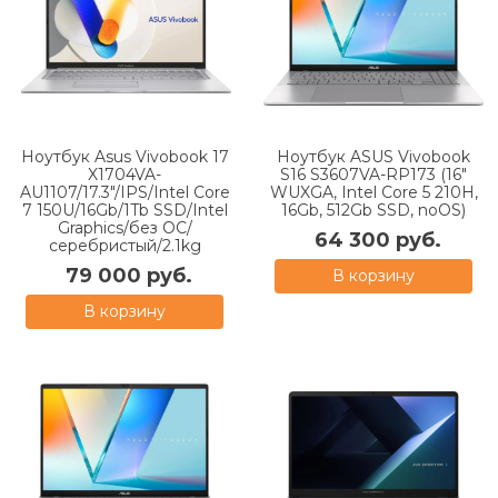
Ноутбук Asus Vivobook 17
Ноутбук ASUS Vivobook
X1704VA-
S16 S3607VA-RP173 (16"
AU1107/17.3"/IPS/Intel Core
WUXGA, Intel Core 5 210H,
7 150U/16Gb/1Tb SSD/Intel
16Gb, 512Gb SSD, noOS)
Graphics/без ОС/
64 300 руб.
серебристый/2.1kg
79 000 руб.
В корзину
В корзину