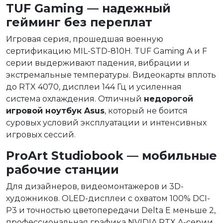
TUF Gaming — надежный
гейминг без переплат
Игровая серия, прошедшая военную
сертификацию MIL-STD-810H. TUF Gaming A и F
серии выдерживают падения, вибрации и
экстремальные температуры. Видеокарты вплоть
до RTX 4070, дисплеи 144 Гц и усиленная
система охлаждения. Отличный
недорогой
игровой ноутбук Asus
, который не боится
суровых условий эксплуатации и интенсивных
игровых сессий.
ProArt Studiobook — мобильные
рабочие станции
Для дизайнеров, видеомонтажеров и 3D-
художников. OLED-дисплеи с охватом 100% DCI-
P3 и точностью цветопередачи Delta E меньше 2,
профессиональная графика NVIDIA RTX A-серии