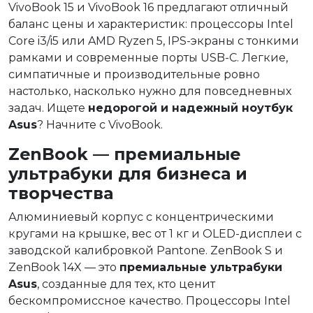
VivoBook 15 и VivoBook 16 предлагают отличный
баланс цены и характеристик: процессоры Intel
Core i3/i5 или AMD Ryzen 5, IPS-экраны с тонкими
рамками и современные порты USB-C. Легкие,
симпатичные и производительные ровно
настолько, насколько нужно для повседневных
задач. Ищете
недорогой и надежный ноутбук
Asus
? Начните с VivoBook.
ZenBook — премиальные
ультрабуки для бизнеса и
творчества
Алюминиевый корпус с концентрическими
кругами на крышке, вес от 1 кг и OLED-дисплеи с
заводской калибровкой Pantone. ZenBook S и
ZenBook 14X — это
премиальные ультрабуки
Asus
, созданные для тех, кто ценит
бескомпромиссное качество. Процессоры Intel