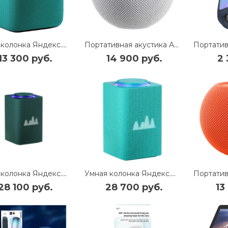
Умная колонка Яндекс.Станция Миди с Zigbee (YNDX-00054E) (Изумрудный)
Портативная акустика Apple HomePod Mini (White)
13 300 руб.
14 900 руб.
2 
Умная колонка Яндекс.Станция Макс с Zigbee (YNDX-00053Z) (Зеленый)
Умная колонка Яндекс.Станция Макс с Zigbee (YNDX-00053) (Бирюзовый)
28 100 руб.
28 700 руб.
13