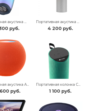
Портативная акустика WiWU Thunder Speaker P40 Mini с подсветкой (Dark Blue)
Портативная акустика WiWU с функцией беспроводной зарядки и светильником 15W (Wi-W022) (серебристый)
300 руб.
4 200 руб.
Портативная акустика Apple HomePod Mini (Orange)
Портативная колонка Canyon BSP-51 Wireless Speaker (CNS-CBTSP5G) (зеленый)
 600 руб.
1 100 руб.