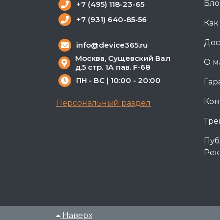
Бло
+7 (495) 118-23-65
+7 (931) 640-85-56
Как
Дос
info@device365.ru
Москва, Сущевский Вал
О м
д.5 стр. 1А пав. F-68
ПН - ВС | 10:00 - 20:00
Гар
Кон
Персональный раздел
Тре
Пуб
Рек
Наверх