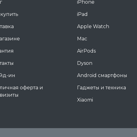
г
iPhone
 купить
iPad
тавка
Apple Watch
агазине
Mac
антия
AirPods
такты
Dyson
йд-ин
Android смартфоны
личная оферта и
Гаджеты и техника
визиты
Xiaomi