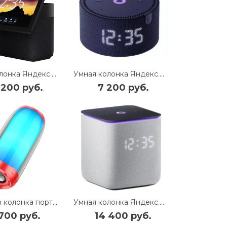
Умная колонка Яндекс.Станция Дуо Макс с Алисой (YNDX-00055BLK) (Черный)
Умная колонка Яндекс.Станция Мини с часами (YNDX-00020) (синий)
 200 руб.
7 200 руб.
Bluetooth колонка портативная Hoco (HC8) Pulsating Colorful Luminous 360 (красный)
Умная колонка Яндекс.Станция Миди с Zigbee (YNDX-00054G) (Серый)
700 руб.
14 400 руб.