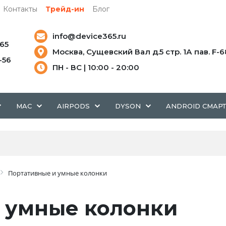
Контакты
Трейд-ин
Блог
info@device365.ru
-65
Москва, Сущевский Вал д.5 стр. 1А пав. F-6
5-56
ПН - ВС | 10:00 - 20:00
MAC
AIRPODS
DYSON
ANDROID СМАР
Портативные и умные колонки
 умные колонки