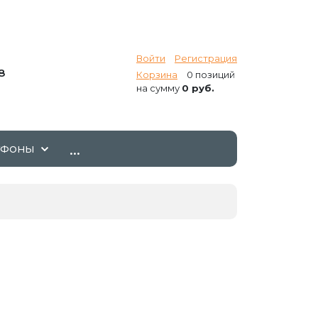
Войти
Регистрация
8
Корзина
0 позиций
на сумму
0 руб.
...
ТФОНЫ