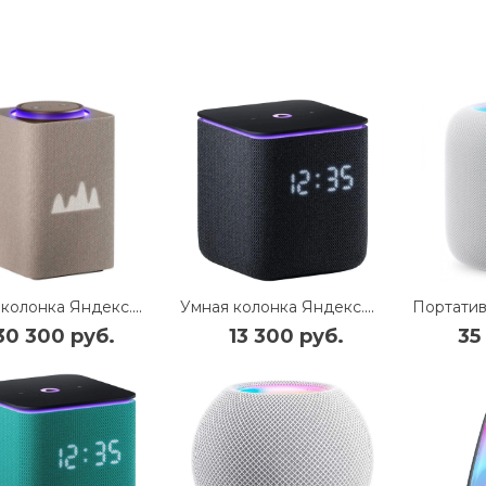
Умная колонка Яндекс.Станция Макс с Zigbee (YNDX-00053E) (Бежевый)
Умная колонка Яндекс.Станция Миди с Zigbee (YNDX-00054) (Черный)
30 300 руб.
13 300 руб.
35