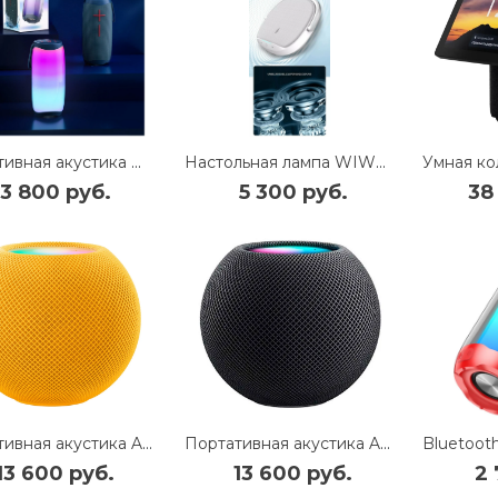
Портативная акустика WiWU Thunder Speaker P40 с подсветкой (Dark Blue)
Настольная лампа WIWU Y1 с функцией беспроводной зарядки и колонки (Silver)
3 800 руб.
5 300 руб.
38
Портативная акустика Apple HomePod Mini (Yellow)
Портативная акустика Apple HomePod Mini (Space Gray)
13 600 руб.
13 600 руб.
2 