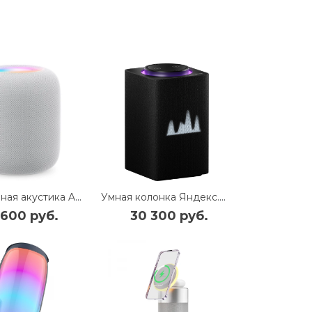
Портативная акустика Apple HomePod 2nd 2023 (White) (MQJ83/MQJA3/MDF04)
Умная колонка Яндекс.Станция Макс с Zigbee (YNDX-00053K) (Черный)
 600 руб.
30 300 руб.