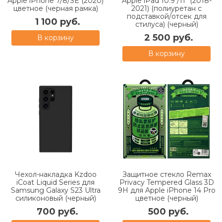
Apple iPhone 7/8/SE (2020)
Apple iPad 10.9"/11" (2018-
цветное (черная рамка)
2021) (полиуретан с
подставкой/отсек для
1 100 руб.
стилуса) (черный)
2 500 руб.
В корзину
В корзину
Чехол-накладка Kzdoo
Защитное стекло Remax
iCoat Liquid Series для
Privacy Tempered Glass 3D
Samsung Galaxy S23 Ultra
9H для Apple iPhone 14 Pro
силиконовый (черный)
цветное (черный)
700 руб.
500 руб.