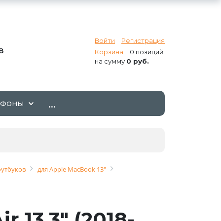
Войти
Регистрация
8
Корзина
0 позиций
на сумму
0 руб.
...
ТФОНЫ
оутбуков
для Apple MacBook 13"
 13.3" (2018-