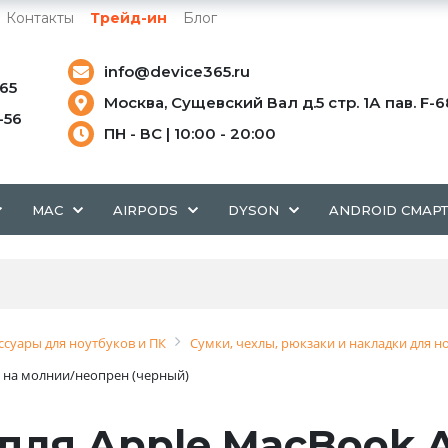
Контакты
Трейд-ин
Блог
info@device365.ru
-65
Москва, Сущевский Вал д.5 стр. 1А пав. F-6
5-56
ПН - ВС | 10:00 - 20:00
MAC
AIRPODS
DYSON
ANDROID СМАР
ссуары для ноутбуков и ПК
Сумки, чехлы, рюкзаки и накладки для н
1) на молнии/неопрен (черный)
ля Apple MacBook Air