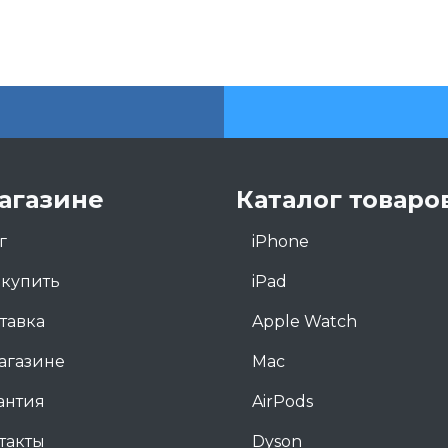
агазине
Каталог товаро
г
iPhone
 купить
iPad
тавка
Apple Watch
агазине
Mac
антия
AirPods
такты
Dyson