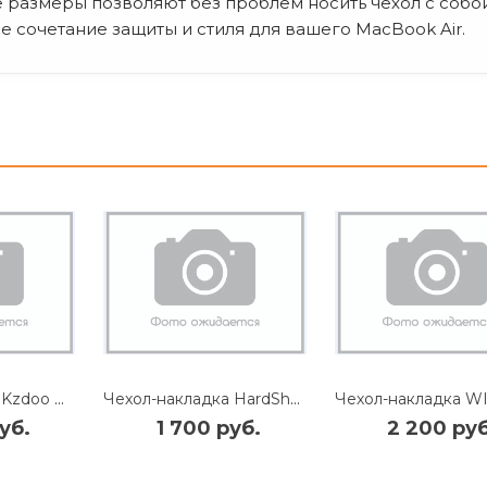
е размеры позволяют без проблем носить чехол с собо
е сочетание защиты и стиля для вашего MacBook Air.
Чехол-накладка Kzdoo Guardian для Macbook Neo 13" пластиковый (прозрачно-черный)
Чехол-накладка HardShell для Apple MacBook Neo 13" пластиковый (прозрачно-черный)
уб.
1 700 руб.
2 200 руб