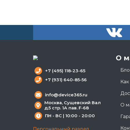
О м
Бло
+7 (495) 118-23-65
+7 (931) 640-85-56
Как
Дос
info@device365.ru
Москва, Сущевский Вал
О м
д.5 стр. 1А пав. F-68
ПН - ВС | 10:00 - 20:00
Гар
Кон
Персональный раздел