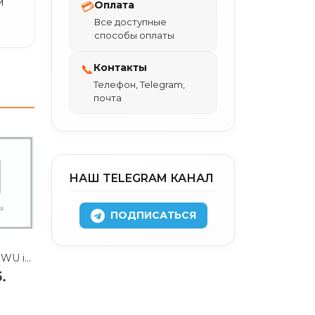
й
Оплата
💳
Все доступные
способы оплаты
Контакты
📞
Телефон, Telegram,
почта
НАШ TELEGRAM КАНАЛ
ПОДПИСАТЬСЯ
Чехол-накладка WIWU iShield Hard Shell для Macbook Neo 13" пластиковый (матовый прозрачный)
.