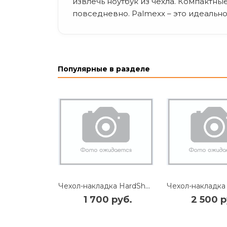
извлечь ноутбук из чехла. Компактны
повседневно. Palmexx – это идеально
Популярные в разделе
Чехол-накладка HardShell для Apple MacBook Neo 13" пластиковый (прозрачный)
1 700 руб.
2 500 р