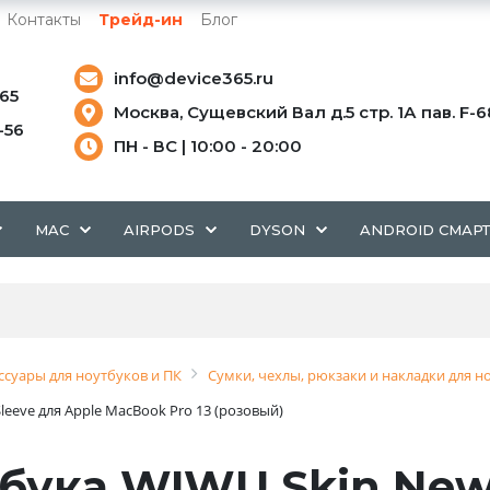
Контакты
Трейд-ин
Блог
info@device365.ru
-65
Москва, Сущевский Вал д.5 стр. 1А пав. F-6
5-56
ПН - ВС | 10:00 - 20:00
MAC
AIRPODS
DYSON
ANDROID СМАР
ссуары для ноутбуков и ПК
Сумки, чехлы, рюкзаки и накладки для н
Sleeve для Apple MacBook Pro 13 (розовый)
бука WIWU Skin New 