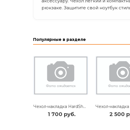
аксессуару. Чехол легкий и компактн
рюкзаке. Защитите свой ноутбук стил
Популярные в разделе
Чехол-накладка HardShell для Apple MacBook Neo 13" пластиковый (прозрачный)
1 700 руб.
2 500 р