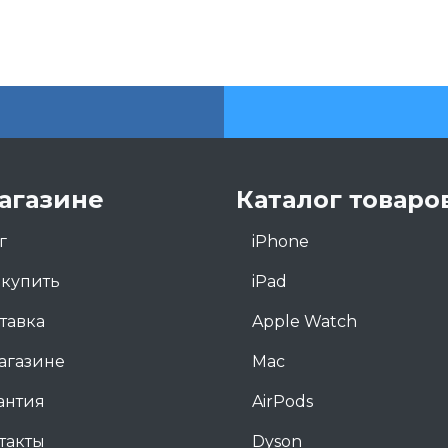
агазине
Каталог товаро
г
iPhone
 купить
iPad
тавка
Apple Watch
агазине
Mac
антия
AirPods
такты
Dyson