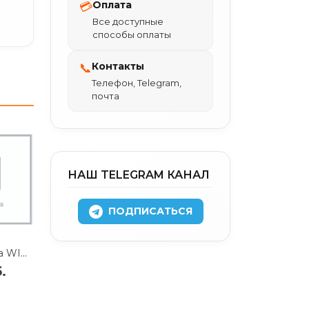
Оплата
💳
Все доступные
способы оплаты
Контакты
📞
Телефон, Telegram,
почта
НАШ TELEGRAM КАНАЛ
ПОДПИСАТЬСЯ
Чехол для ноутбука WIWU Skin Pro II PU Leather Sleeve для Apple MacBook Neo/Pro 13/Air 13.6 (светло-серый)
.