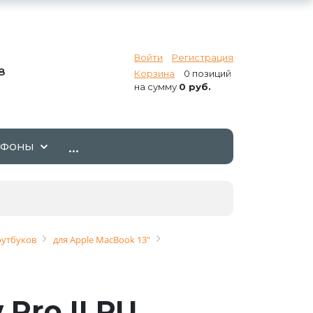
Войти
Регистрация
8
Корзина
0 позиций
на сумму
0 руб.
...
ТФОНЫ
оутбуков
для Apple MacBook 13"
Pro II PU