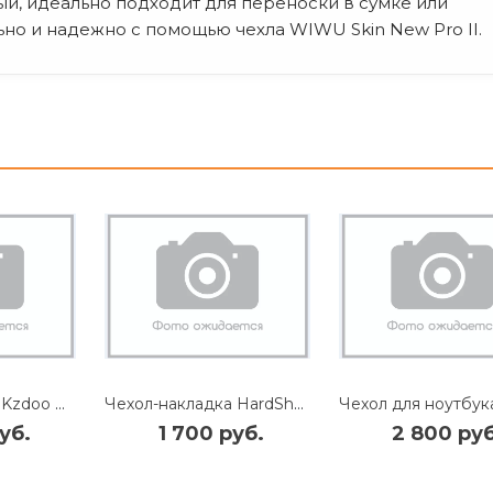
ый, идеально подходит для переноски в сумке или
ьно и надежно с помощью чехла WIWU Skin New Pro II.
Чехол-накладка Kzdoo Guardian для Macbook Neo 13" пластиковый (прозрачно-черный)
Чехол-накладка HardShell для Apple MacBook Neo 13" пластиковый (прозрачно-черный)
уб.
1 700 руб.
2 800 руб