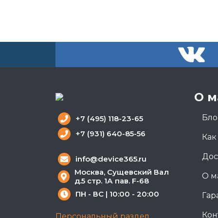
О м
Бло
+7 (495) 118-23-65
+7 (931) 640-85-56
Как
Дос
info@device365.ru
Москва, Сущевский Вал
О м
д.5 стр. 1А пав. F-68
ПН - ВС | 10:00 - 20:00
Гар
Кон
Персональный раздел