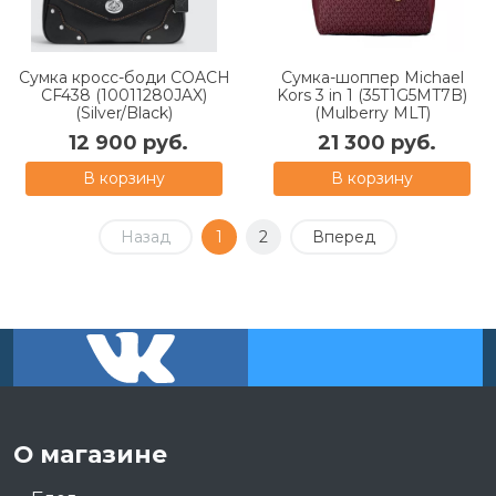
Сумка кросс-боди COACH
Сумка-шоппер Michael
CF438 (10011280JAX)
Kors 3 in 1 (35T1G5MT7B)
(Silver/Black)
(Mulberry MLT)
12 900 руб.
21 300 руб.
В корзину
В корзину
Назад
1
2
Вперед
О магазине