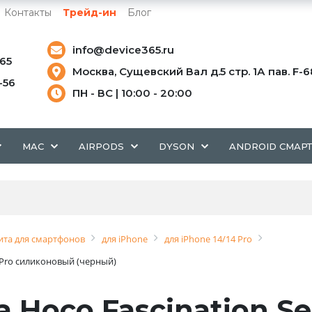
Контакты
Трейд-ин
Блог
info@device365.ru
-65
Москва, Сущевский Вал д.5 стр. 1А пав. F-6
5-56
ПН - ВС | 10:00 - 20:00
MAC
AIRPODS
DYSON
ANDROID СМАР
та для смартфонов
для iPhone
для iPhone 14/14 Pro
4 Pro силиконовый (черный)
 Hoco Fascination Se