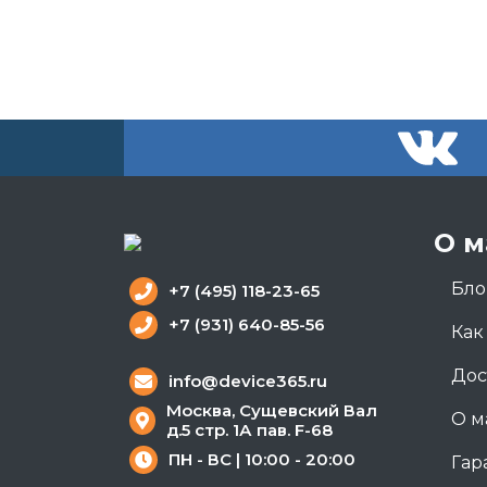
О м
Бло
+7 (495) 118-23-65
+7 (931) 640-85-56
Как
Дос
info@device365.ru
Москва, Сущевский Вал
О м
д.5 стр. 1А пав. F-68
ПН - ВС | 10:00 - 20:00
Гар