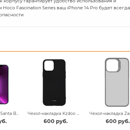
к корпусу гарантирует удобство использования и
 Hoco Fascination Series ваш iPhone 14 Pro будет всегда
опасности.
Чехол-накладка Santa Barbara Ravel для iPhone 14 Pro натуральная кожа (фиолетовый)
Чехол-накладка Kzdoo Q Series для Apple iPhone 14 силиконовый (черный)
уб.
600 руб.
600 руб