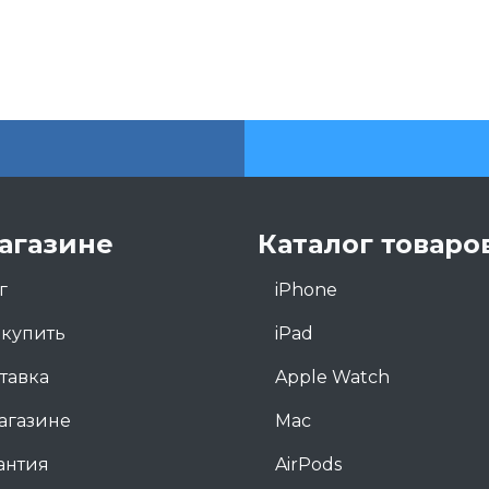
агазине
Каталог товаро
г
iPhone
 купить
iPad
тавка
Apple Watch
агазине
Mac
антия
AirPods