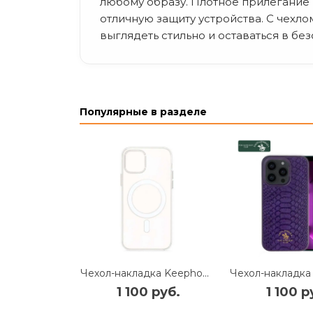
любому образу. Плотное прилегание 
отличную защиту устройства. С чехлом
выглядеть стильно и оставаться в без
Популярные в разделе
Чехол-накладка Keephone Magsafe Clear Case для Apple iPhone 14 Pro пластиковый (прозрачный)
1 100 руб.
1 100 р