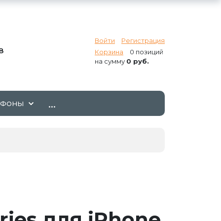
Войти
Регистрация
8
Корзина
0 позиций
на сумму
0 руб.
...
ТФОНЫ
ries для iPhone