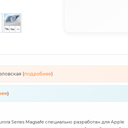
веловская (
подробнее
)
нее
)
ora Series Magsafe специально разработан для Apple