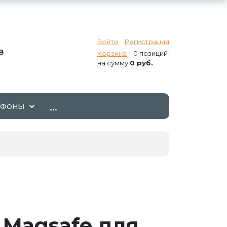
Войти
Регистрация
8
Корзина
0 позиций
на сумму
0 руб.
...
ТФОНЫ
 Magsafe для