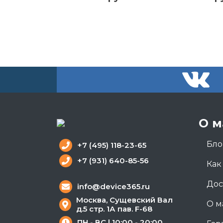
О м
Бло
+7 (495) 118-23-65
+7 (931) 640-85-56
Как
Дос
info@device365.ru
Москва, Сущевский Вал
О м
д.5 стр. 1А пав. F-68
ПН - ВС | 10:00 - 20:00