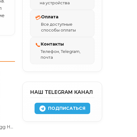
а.
на устройства
л
ие
Оплата
💳
Все доступные
способы оплаты
Контакты
📞
Телефон, Telegram,
почта
НАШ TELEGRAM КАНАЛ
ПОДПИСАТЬСЯ
Чехол-накладка Zagg Hampton Case для iPhone 14 Pro пластиковый (матовый серый)
.