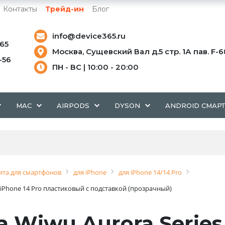
Контакты
Трейд-ин
Блог
info@device365.ru
-65
Москва, Сущевский Вал д.5 стр. 1А пав. F-6
5-56
ПН - ВС | 10:00 - 20:00
MAC
AIRPODS
DYSON
ANDROID СМАР
та для смартфонов
для iPhone
для iPhone 14/14 Pro
e iPhone 14 Pro пластиковый с подставкой (прозрачный)
 Wiwu Aurora Series