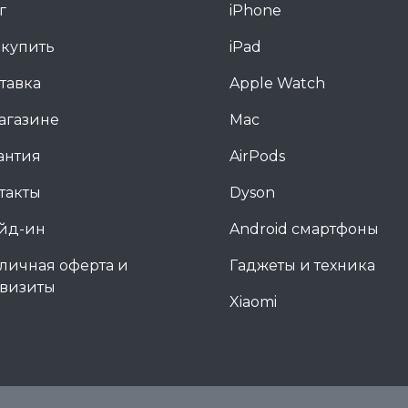
г
iPhone
 купить
iPad
тавка
Apple Watch
агазине
Mac
антия
AirPods
такты
Dyson
йд-ин
Android смартфоны
личная оферта и
Гаджеты и техника
визиты
Xiaomi