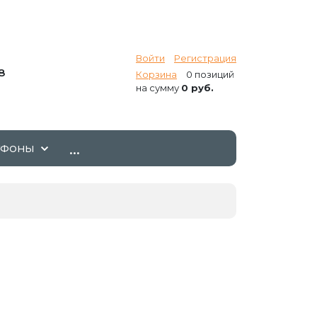
Войти
Регистрация
8
Корзина
0 позиций
на сумму
0 руб.
...
ТФОНЫ