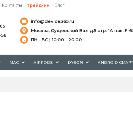
Контакты
Трейд-ин
Блог
info@device365.ru
-65
Москва, Сущевский Вал д.5 стр. 1А пав. F-6
5-56
ПН - ВС | 10:00 - 20:00
MAC
AIRPODS
DYSON
ANDROID СМАР