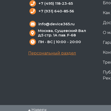
Бло
+7 (495) 118-23-65
+7 (931) 640-85-56
Как
Дос
info@device365.ru
Москва, Сущевский Вал
О м
д.5 стр. 1А пав. F-68
ПН - ВС | 10:00 - 20:00
Гар
Кон
Персональный раздел
Тре
Пуб
Рек
Наверх