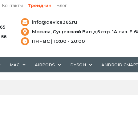
Контакты
Трейд-ин
Блог
info@device365.ru
-65
Москва, Сущевский Вал д.5 стр. 1А пав. F-6
5-56
ПН - ВС | 10:00 - 20:00
MAC
AIRPODS
DYSON
ANDROID СМАР