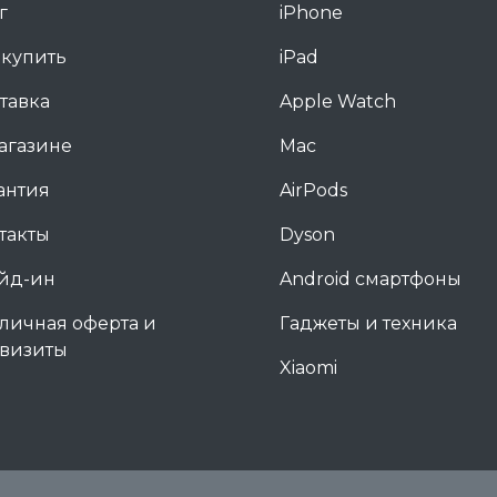
г
iPhone
 купить
iPad
тавка
Apple Watch
агазине
Mac
антия
AirPods
такты
Dyson
йд-ин
Android смартфоны
личная оферта и
Гаджеты и техника
визиты
Xiaomi