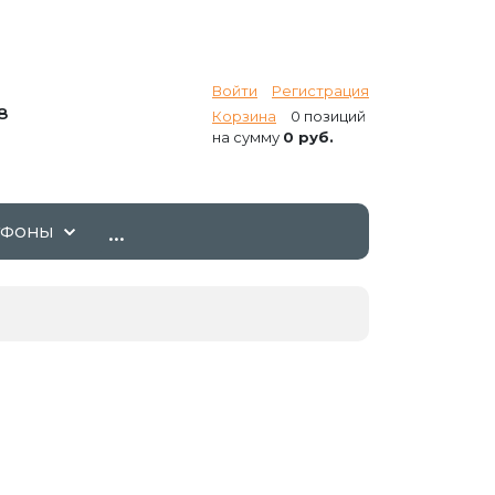
Войти
Регистрация
8
Корзина
0 позиций
на сумму
0 руб.
...
ТФОНЫ