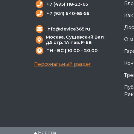
Бло
+7 (495) 118-23-65
+7 (931) 640-85-56
Как
Дос
info@device365.ru
Москва, Сущевский Вал
О м
д.5 стр. 1А пав. F-68
ПН - ВС | 10:00 - 20:00
Гар
Кон
Персональный раздел
Тре
Пуб
Рек
Наверх