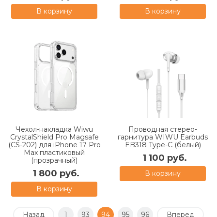
В корзину
В корзину
Чехол-накладка Wiwu
Проводная стерео-
CrystalShield Pro Magsafe
гарнитура WIWU Earbuds
(CS-202) для iPhone 17 Pro
EB318 Type-C (белый)
Max пластиковый
1 100 руб.
(прозрачный)
1 800 руб.
В корзину
В корзину
Назад
1
93
94
95
96
Вперед