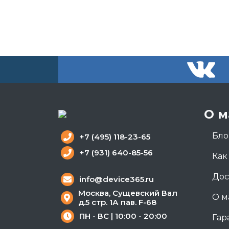
О м
Бло
+7 (495) 118-23-65
+7 (931) 640-85-56
Как
Дос
info@device365.ru
Москва, Сущевский Вал
О м
д.5 стр. 1А пав. F-68
ПН - ВС | 10:00 - 20:00
Гар