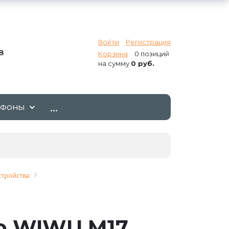
Войти
Регистрация
8
Корзина
0 позиций
на сумму
0 руб.
...
ТФОНЫ
стройства
о WIWU M17