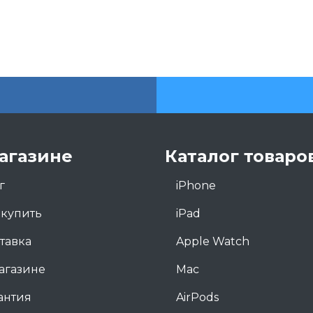
агазине
Каталог товаро
г
iPhone
 купить
iPad
тавка
Apple Watch
агазине
Mac
антия
AirPods