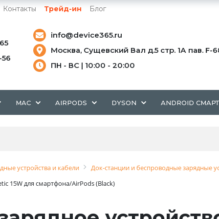
Контакты
Трейд-ин
Блог
info@device365.ru
-65
Москва, Сущевский Вал д.5 стр. 1А пав. F-6
5-56
ПН - ВС | 10:00 - 20:00
MAC
AIRPODS
DYSON
ANDROID СМАР
дные устройства и кабели
Док-станции и беспроводные зарядные у
c 15W для смартфона/AirPods (Black)
зарядное устройств