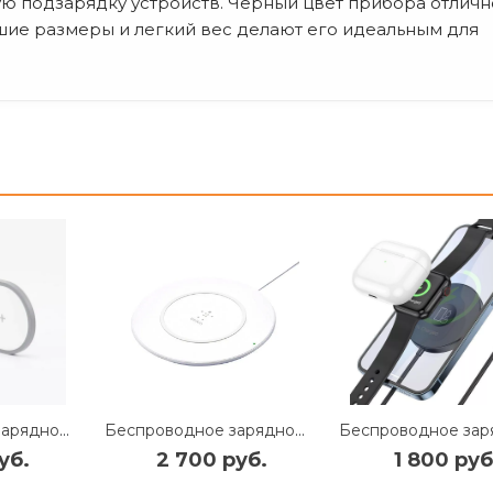
ю подзарядку устройств. Черный цвет прибора отличн
шие размеры и легкий вес делают его идеальным для
Беспроводное зарядное устройство Mivo MW-02 2в1 Type-C 10W (White)
Беспроводное зарядное устройство Belkin Boost UP Wireless Charger 7.5W (White) (F7U027VFWHT)
уб.
2 700 руб.
1 800 руб