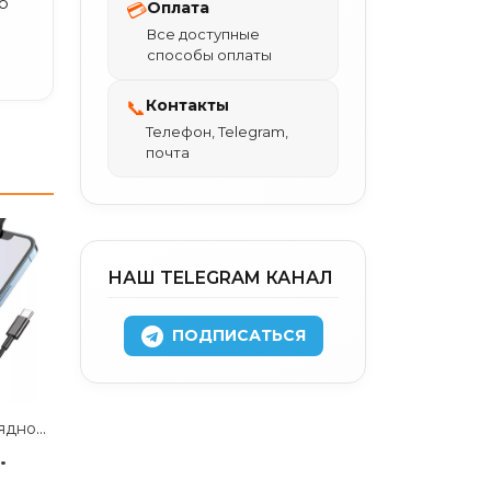
о
Оплата
💳
Все доступные
способы оплаты
Контакты
📞
Телефон, Telegram,
почта
НАШ TELEGRAM КАНАЛ
ПОДПИСАТЬСЯ
Беспроводное зарядное устройство Hoco (CW41) 3 в 1 Wireless Fast Charger 15W/кабель Type-C 2м (черный)
.