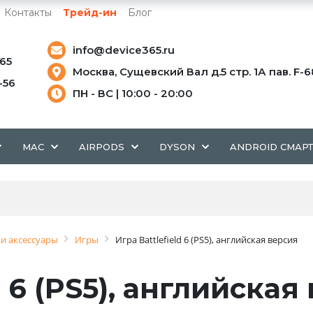
Контакты
Трейд-ин
Блог
info@device365.ru
-65
Москва, Сущевский Вал д.5 стр. 1А пав. F-6
5-56
ПН - ВС | 10:00 - 20:00
MAC
AIRPODS
DYSON
ANDROID СМАР
и аксессуары
Игры
Игра Battlefield 6 (PS5), английская версия
d 6 (PS5), английская