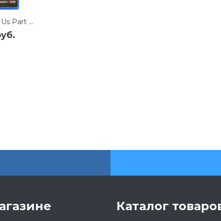
Игра The Last of Us Part 1 (I) (PS5) (русская версия)
уб.
агазине
Каталог товаро