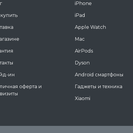
г
iPhone
 купить
iPad
тавка
Apple Watch
агазине
Mac
антия
AirPods
такты
Dyson
йд-ин
Android смартфоны
личная оферта и
Гаджеты и техника
визиты
Xiaomi