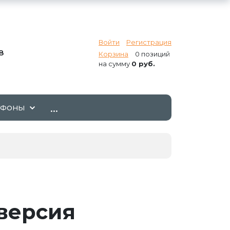
Войти
Регистрация
8
Корзина
0 позиций
на сумму
0 руб.
...
ТФОНЫ
 версия