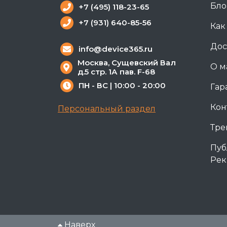
Бло
+7 (495) 118-23-65
+7 (931) 640-85-56
Как
Дос
info@device365.ru
Москва, Сущевский Вал
О м
д.5 стр. 1А пав. F-68
ПН - ВС | 10:00 - 20:00
Гар
Кон
Персональный раздел
Тре
Пуб
Рек
Наверх