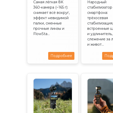
Самая лёгкая 8K
Народный
DEVICE365
360-камера (~165 г):
стабилизатор
снимает всё вокруг,
смартфона:
эффект невидимой
трёхосевая
палки, сменные
стабилизация
прочные линзы и
встроенные ш
FlowSta...
и удлинитель,
слежение за 
и живот...
Подробнее
Под