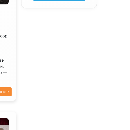
ор
нсор
м и
ы.
o —
бнее