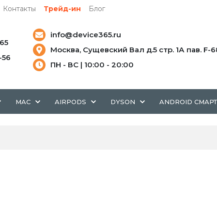
Контакты
Трейд-ин
Блог
info@device365.ru
-65
Москва, Сущевский Вал д.5 стр. 1А пав. F-6
5-56
ПН - ВС | 10:00 - 20:00
MAC
AIRPODS
DYSON
ANDROID СМАР