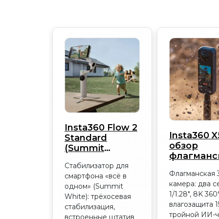
Insta360 Flow 2
Insta360 X
Standard
обзор
(Summit
флагманс
White): обзор
360-каме
Стабилизатор для
2026
Флагманская 
2026
смартфона «всё в
камера: два с
одном» (Summit
1/1.28″, 8K 360°
White): трёхосевая
влагозащита 15
стабилизация,
тройной ИИ-ч
встроенные штатив