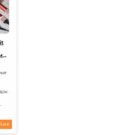
it
ие
а
рые
м
док.
.
бнее