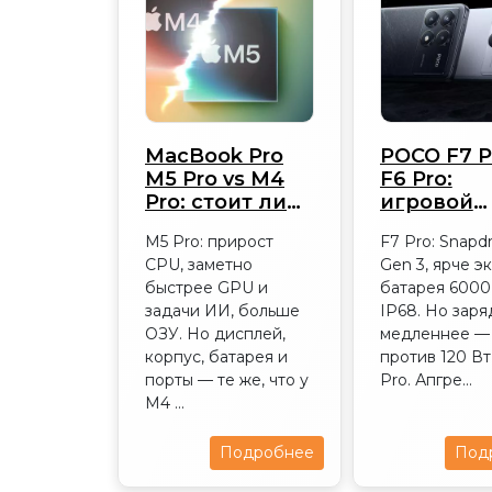
MacBook Pro
POCO F7 P
M5 Pro vs M4
F6 Pro:
Pro: стоит ли
игровой
переходить
середняк
M5 Pro: прирост
F7 Pro: Snapd
CPU, заметно
Gen 3, ярче эк
быстрее GPU и
батарея 6000 
задачи ИИ, больше
IP68. Но заря
ОЗУ. Но дисплей,
медленнее —
корпус, батарея и
против 120 Вт
порты — те же, что у
Pro. Апгре...
M4 ...
Подробнее
Под