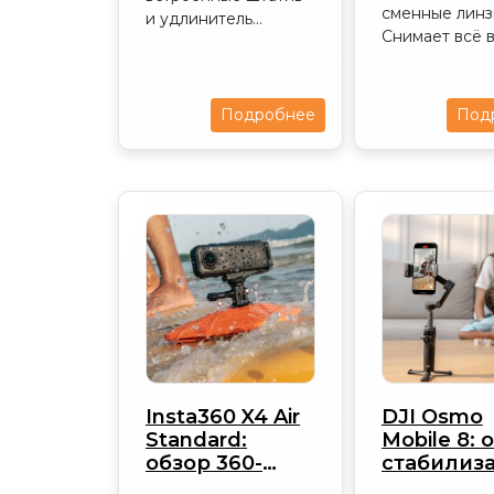
сменные линз
и удлинитель...
Снимает всё во
Подробнее
Под
Insta360 X4 Air
DJI Osmo
Standard:
Mobile 8: 
обзор 360-
стабилиз
камеры 2026|
2026