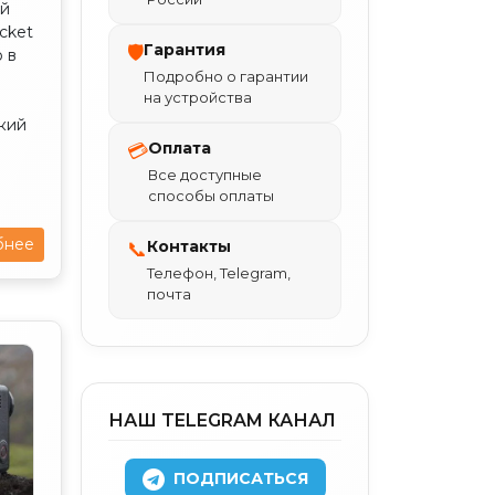
ый
cket
Гарантия
🛡
о в
Подробно о гарантии
на устройства
кий
Оплата
💳
Все доступные
способы оплаты
бнее
Контакты
📞
Телефон, Telegram,
почта
НАШ TELEGRAM КАНАЛ
ПОДПИСАТЬСЯ