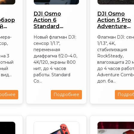
DJI Osmo
DJI Osmo
обзор
Action 6
Action 5 Pro
й
Standard
Adventure
026
Combo: обзор
Combo: обз
мера-
Новый флагман DJI:
Флагман DJI: се
2026
2026
сор,
сенсор 1/1.1″,
1/1.3″, 4K,
переменная
стабилизация
на 3
диафрагма f/2.0–4.0,
RockSteady,
ротный
4K/120, экраны 800
влагозащита 20 
чный
нит, до 4 часов
до 4 часов работ
вид...
работы. Standard
Adventure Comb
Co...
доп. ба...
робнее
Подробнее
Подро