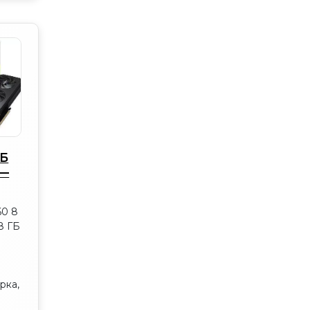
ГБ
 —
тики
60 8
8 ГБ
рка,