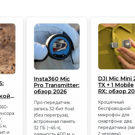
DJI Mic Mini 
Insta360 Mic
5:
TX + 1 Mobile
Pro Transmitter:
RX: обзор 2
обзор 2026
кой
ры
Крошечный
Про-передатчик:
360-
беспроводной
запись 32-бит float
енсора
микрофон для
(без перегруза),
,
смартфона: два
встроенная память
 м,
передатчика (за
32 ГБ (~45 ч),
ип и
2 человек),
дальность 400 м, ц...