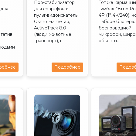
Про-стабилизатор
Тот же карманн
 для
для смартфона:
гимбал Osmo Po
пульт-видоискатель
4P (1″, 4K/240), н
Osmo FrameTap,
наборе блогера:
,
ActiveTrack 8.0
беспроводной
татив
(люди, животные,
микрофон, широ
транспорт), в...
объекти...
людьми
робнее
Подробнее
Подро