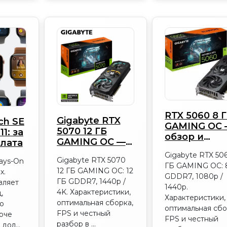
RTX 5060 8 
Gigabyte RTX
ch SE
GAMING OC
5070 12 ГБ
11: за
обзор и
GAMING OC —
лата
характерис
обзор и
Gigabyte RTX 50
| Device365
Gigabyte RTX 5070
ays-On
характеристики
ГБ GAMING OC: 
12 ГБ GAMING OC: 12
х.
| Device365
GDDR7, 1080p /
ГБ GDDR7, 1440p /
авляет
1440p.
4K. Характеристики,
,
Характеристики,
оптимальная сборка,
о
оптимальная сбо
FPS и честный
ярче
FPS и честный
разбор в ...
дол...