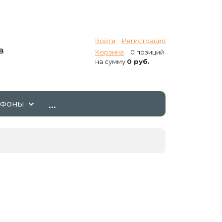
Войти
Регистрация
8
Корзина
0 позиций
на сумму
0 руб.
...
ТФОНЫ