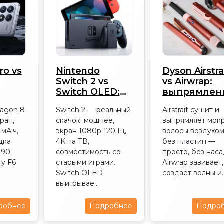
ro vs
Nintendo
Dyson Airstra
Switch 2 vs
vs Airwrap:
Switch OLED:
выпрямлен
 2026
обновляться
или укладк
ragon 8
Switch 2 — реальный
Airstrait сушит и
ли
ран,
скачок: мощнее,
выпрямляет мок
мА·ч,
экран 1080p 120 Гц,
волосы воздухо
дка
4K на ТВ,
без пластин —
 90
совместимость со
просто, без наса
 у F6
старыми играми.
Airwrap завивает,
Switch OLED
создаёт волны и..
выигрывае...
робнее
Подробнее
Подро