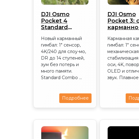
DJI Osmo
DJI Osmo
Pocket 4
Pocket 3: 
Standard
карманно
Combo: обзор
камеры 2
Новый карманный
Карманная ка
2026
гимбал: 1″ сенсор,
гимбал: 1″ сен
4K/240 для слоу-мо,
механическая
DR до 14 ступеней,
стабилизация 
зум без потерь и
оси, 4K, пово
много памяти.
OLED и отли
Standard Combo ...
звук. Плавное 
Подробнее
Под