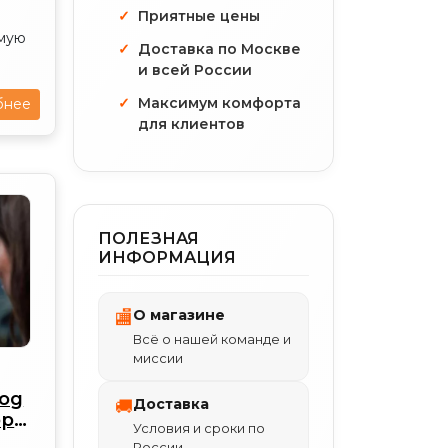
Приятные цены
мую
Доставка по Москве
и всей России
Максимум комфорта
бнее
для клиентов
ПОЛЕЗНАЯ
ИНФОРМАЦИЯ
О магазине
🏬
Всё о нашей команде и
миссии
log
Доставка
🚚
ор
Условия и сроки по
6
России