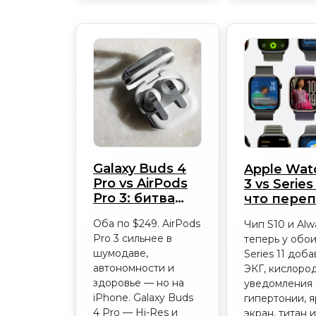
Galaxy Buds 4
Apple Wat
Pro vs AirPods
3 vs Series 
Pro 3: битва
что переп
экосистем
Оба по $249. AirPods
Чип S10 и Alw
Pro 3 сильнее в
теперь у обои
шумодаве,
Series 11 доб
автономности и
ЭКГ, кислород
здоровье — но на
уведомления 
iPhone. Galaxy Buds
гипертонии, 
4 Pro — Hi-Res и
экран, титан и 