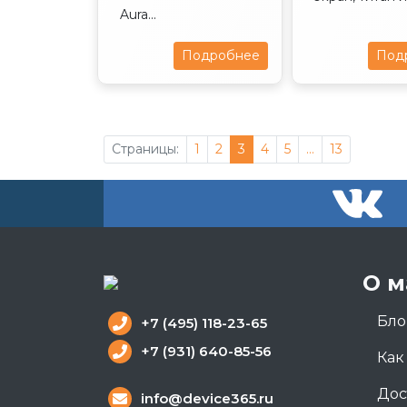
Aura...
Подробнее
Под
Страницы:
1
2
3
4
5
...
13
О м
Бло
+7 (495) 118-23-65
+7 (931) 640-85-56
Как
Дос
info@device365.ru