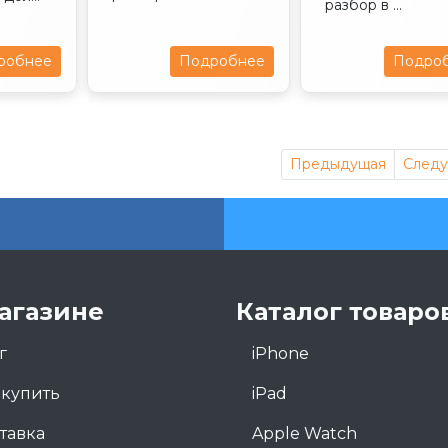
разбор в ...
робнее
Подробнее
Подро
Предыдущая
След
агазине
Каталог товаро
г
iPhone
 купить
iPad
тавка
Apple Watch