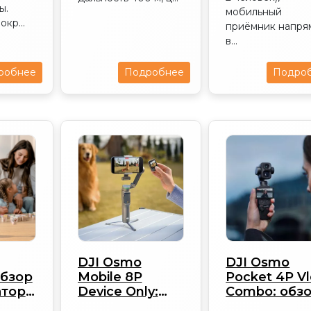
ы.
мобильный
кр...
приёмник напря
в...
робнее
Подробнее
Подро
DJI Osmo
DJI Osmo
обзор
Mobile 8P
Pocket 4P V
атора
Device Only:
Combo: обз
обзор 2026
набора 202