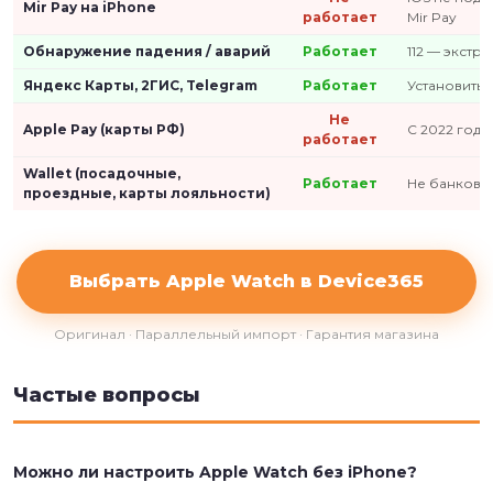
Mir Pay на iPhone
работает
Mir Pay
Обнаружение падения / аварий
Работает
112 — экстр
Яндекс Карты, 2ГИС, Telegram
Работает
Установить и
Не
Apple Pay (карты РФ)
С 2022 года
работает
Wallet (посадочные,
Работает
Не банковс
проездные, карты лояльности)
Выбрать Apple Watch в Device365
Оригинал · Параллельный импорт · Гарантия магазина
Частые вопросы
Можно ли настроить Apple Watch без iPhone?