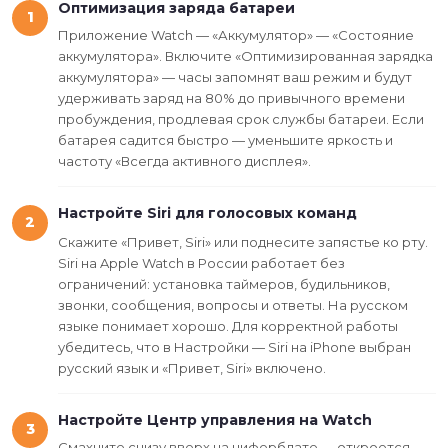
Оптимизация заряда батареи
1
Приложение Watch — «Аккумулятор» — «Состояние
аккумулятора». Включите «Оптимизированная зарядка
аккумулятора» — часы запомнят ваш режим и будут
удерживать заряд на 80% до привычного времени
пробуждения, продлевая срок службы батареи. Если
батарея садится быстро — уменьшите яркость и
частоту «Всегда активного дисплея».
Настройте Siri для голосовых команд
2
Скажите «Привет, Siri» или поднесите запястье ко рту.
Siri на Apple Watch в России работает без
ограничений: установка таймеров, будильников,
звонки, сообщения, вопросы и ответы. На русском
языке понимает хорошо. Для корректной работы
убедитесь, что в Настройки — Siri на iPhone выбран
русский язык и «Привет, Siri» включено.
Настройте Центр управления на Watch
3
Смахните снизу вверх на циферблате — откроется