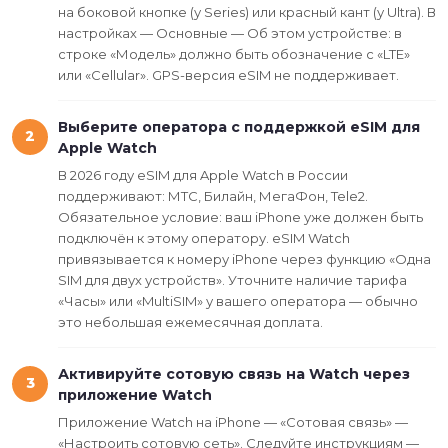
на боковой кнопке (у Series) или красный кант (у Ultra). В
настройках — Основные — Об этом устройстве: в
строке «Модель» должно быть обозначение с «LTE»
или «Cellular». GPS-версия eSIM не поддерживает.
Выберите оператора с поддержкой eSIM для
2
Apple Watch
В 2026 году eSIM для Apple Watch в России
поддерживают: МТС, Билайн, МегаФон, Tele2.
Обязательное условие: ваш iPhone уже должен быть
подключён к этому оператору. eSIM Watch
привязывается к номеру iPhone через функцию «Одна
SIM для двух устройств». Уточните наличие тарифа
«Часы» или «MultiSIM» у вашего оператора — обычно
это небольшая ежемесячная доплата.
Активируйте сотовую связь на Watch через
3
приложение Watch
Приложение Watch на iPhone — «Сотовая связь» —
«Настроить сотовую сеть». Следуйте инструкциям —