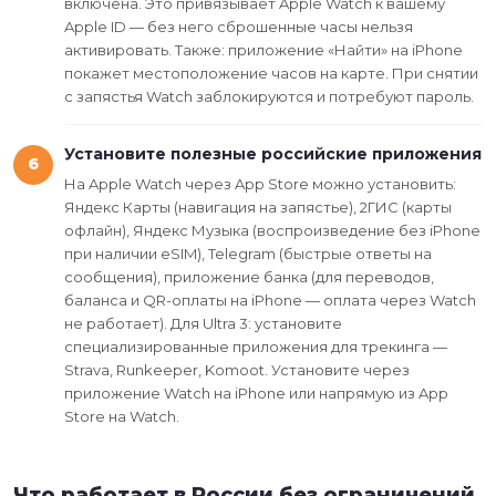
включена. Это привязывает Apple Watch к вашему
Apple ID — без него сброшенные часы нельзя
активировать. Также: приложение «Найти» на iPhone
покажет местоположение часов на карте. При снятии
с запястья Watch заблокируются и потребуют пароль.
Установите полезные российские приложения
6
На Apple Watch через App Store можно установить:
Яндекс Карты (навигация на запястье), 2ГИС (карты
офлайн), Яндекс Музыка (воспроизведение без iPhone
при наличии eSIM), Telegram (быстрые ответы на
сообщения), приложение банка (для переводов,
баланса и QR-оплаты на iPhone — оплата через Watch
не работает). Для Ultra 3: установите
специализированные приложения для трекинга —
Strava, Runkeeper, Komoot. Установите через
приложение Watch на iPhone или напрямую из App
Store на Watch.
Что работает в России без ограничений