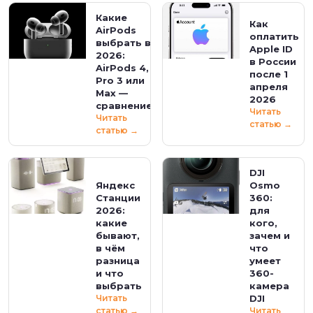
Какие
Как
AirPods
оплатить
выбрать в
Apple ID
2026:
в России
AirPods 4,
после 1
Pro 3 или
апреля
Max —
2026
сравнение
Читать
Читать
статью →
статью →
DJI
Яндекс
Osmo
Станции
360:
2026:
для
какие
кого,
бывают,
зачем и
в чём
что
разница
умеет
и что
360-
выбрать
камера
Читать
DJI
статью →
Читать