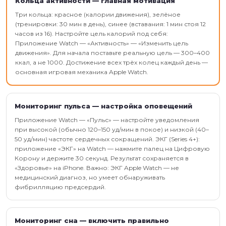
Кольца активности — главная мотивация
Три кольца: красное (калории движения), зелёное
(тренировки: 30 мин в день), синее (вставания: 1 мин стоя 12
часов из 16). Настройте цель калорий под себя:
Приложение Watch — «Активность» — «Изменить цель
движения». Для начала поставьте реальную цель — 300–400
ккал, а не 1000. Достижение всех трёх колец каждый день —
основная игровая механика Apple Watch.
Мониторинг пульса — настройка оповещений
Приложение Watch — «Пульс» — настройте уведомления
при высокой (обычно 120–150 уд/мин в покое) и низкой (40–
50 уд/мин) частоте сердечных сокращений. ЭКГ (Series 4+):
приложение «ЭКГ» на Watch — нажмите палец на Цифровую
Корону и держите 30 секунд. Результат сохраняется в
«Здоровье» на iPhone. Важно: ЭКГ Apple Watch — не
медицинский диагноз, но умеет обнаруживать
фибрилляцию предсердий.
Мониторинг сна — включить правильно