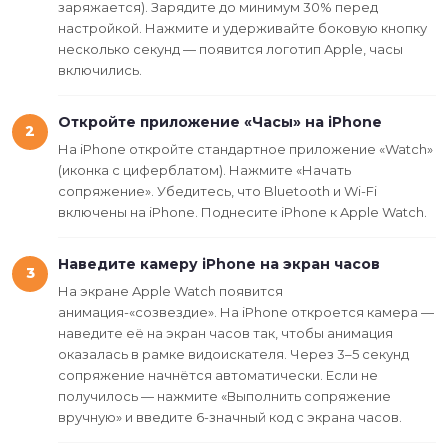
заряжается). Зарядите до минимум 30% перед
настройкой. Нажмите и удерживайте боковую кнопку
несколько секунд — появится логотип Apple, часы
включились.
Откройте приложение «Часы» на iPhone
2
На iPhone откройте стандартное приложение «Watch»
(иконка с циферблатом). Нажмите «Начать
сопряжение». Убедитесь, что Bluetooth и Wi-Fi
включены на iPhone. Поднесите iPhone к Apple Watch.
Наведите камеру iPhone на экран часов
3
На экране Apple Watch появится
анимация-«созвездие». На iPhone откроется камера —
наведите её на экран часов так, чтобы анимация
оказалась в рамке видоискателя. Через 3–5 секунд
сопряжение начнётся автоматически. Если не
получилось — нажмите «Выполнить сопряжение
вручную» и введите 6-значный код с экрана часов.