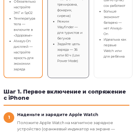
Обязательно
тренировка,
сон работают
настройте
фонарик,
Больше
ЭКГ и SpO2
сирена)
экономит
Температура
Режим
батарею —
тела —
Wayfinder —
нет Always-
включите в
для туристов и
On
«Здоровье»
бегунов
Идеальна как
Always-On
Задайте цель
первые
дисплей —
заряда — 36
Watch или
настройте
или 60 ч (Low
для ребёнка
яркость для
Power Mode)
экономии
заряда
Шаг 1. Первое включение и сопряжение
с iPhone
Наденьте и зарядите Apple Watch
1
Положите Apple Watch на магнитное зарядное
устройство (оранжевый индикатор на экране —