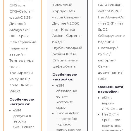
Титановый
GPS+Cellular ·
GPS или
корпус · 60+
watchOS 26 ·
GPS+Cellular ·
часов батарея ·
Нет Always-On
watchOS 26 ·
Дисплей 2000
· Нет ЭКГ · Нет
Дисплей
нит · Кнопка
SpO2 ·
Always-On ·
Action · Сирена
Обнаружение
ЭКГ · SpO2 ·
86 дБ ·
падений ·
Обнаружение
Глубоководный
Шагомер /
падений и
режим 100 м ·
пульс /
аварий ·
Специальные
калории ·
Температура
циферблаты
Самая
тела ·
доступная из
Тренировки
Особенности
трёх
на суше и в
настройки:
воде · IP6X +
eSIM
Особенности
WR50
обязательно
настройки:
есть —
eSIM в
Особенности
настройте
версии
настройки:
сразу
GPS+Cellular
eSIM
Кнопка Action
Нет ЭКГ и
доступна в
— настройте
SpO2 — это
версии
под свою
нормально,
GPS+Cellular
задачу (компас,
шаги/пульс/