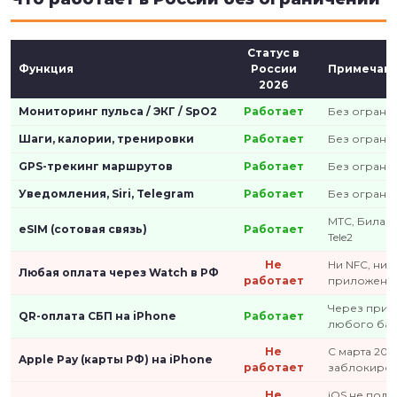
Статус в
Функция
России
Примечан
2026
Мониторинг пульса / ЭКГ / SpO2
Работает
Без ограни
Шаги, калории, тренировки
Работает
Без ограни
GPS-трекинг маршрутов
Работает
Без ограни
Уведомления, Siri, Telegram
Работает
Без ограни
МТС, Билай
eSIM (сотовая связь)
Работает
Tele2
Не
Ни NFC, ни B
Любая оплата через Watch в РФ
работает
приложени
Через при
QR-оплата СБП на iPhone
Работает
любого бан
Не
С марта 202
Apple Pay (карты РФ) на iPhone
работает
заблокиро
Не
iOS не под