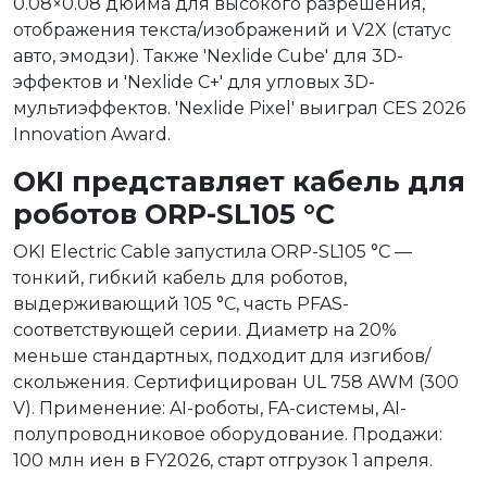
0.08×0.08 дюйма для высокого разрешения,
отображения текста/изображений и V2X (статус
авто, эмодзи). Также 'Nexlide Cube' для 3D-
эффектов и 'Nexlide C+' для угловых 3D-
мультиэффектов. 'Nexlide Pixel' выиграл CES 2026
Innovation Award.
OKI представляет кабель для
роботов ORP-SL105 °C
OKI Electric Cable запустила ORP-SL105 °C —
тонкий, гибкий кабель для роботов,
выдерживающий 105 °C, часть PFAS-
соответствующей серии. Диаметр на 20%
меньше стандартных, подходит для изгибов/
скольжения. Сертифицирован UL 758 AWM (300
V). Применение: AI-роботы, FA-системы, AI-
полупроводниковое оборудование. Продажи:
100 млн иен в FY2026, старт отгрузок 1 апреля.