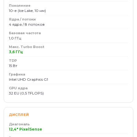
Поколение
10-е (Ice Lake, 10 нм)
Ядра / потоки
4 ядра / 8 потоков
Базовая частота
1,0 ГГц
Макс. Turbo Boost
3,6 ГГц
TDP
15 Вт
Графика
Intel UHD Graphics G1
GPU ядра
32 EU (0,5 TFLOPS)
ДИСПЛЕЙ
Диагональ
12,4" PixelSense