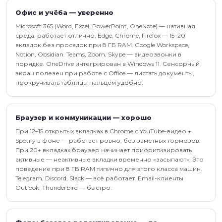
Офис и учёба — уверенно
Microsoft 365 (Word, Excel, PowerPoint, OneNote) — нативная
среда, работает отлично. Edge, Chrome, Firefox — 15–20
вкладок без просадок при 8 ГБ RAM. Google Workspace,
Notion, Obsidian. Teams, Zoom, Skype — видеозвонки в
порядке. OneDrive интегрирован в Windows 11. Сенсорный
экран полезен при работе с Office — листать документы,
прокручивать таблицы пальцем удобно.
Браузер и коммуникации — хорошо
При 12–15 открытых вкладках в Chrome с YouTube-видео +
Spotify в фоне — работает ровно, без заметных тормозов.
При 20+ вкладках браузер начинает приоритизировать
активные — неактивные вкладки временно «засыпают». Это
поведение при 8 ГБ RAM типично для этого класса машин.
Telegram, Discord, Slack — всё работает. Email-клиенты
Outlook, Thunderbird — быстро.