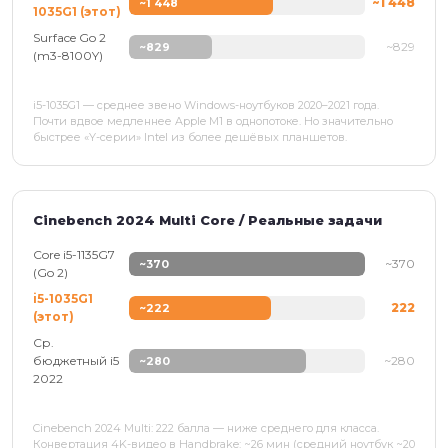
~1 448
~1 448
1035G1 (этот)
Surface Go 2
~829
~829
(m3-8100Y)
i5-1035G1 — среднее звено Windows-ноутбуков 2020–2021 года.
Почти вдвое медленнее Apple M1 в однопотоке. Но значительно
быстрее «Y-серии» Intel из более дешёвых планшетов.
Cinebench 2024 Multi Core / Реальные задачи
Core i5-1135G7
~370
~370
(Go 2)
i5-1035G1
222
~222
(этот)
Ср.
бюджетный i5
~280
~280
2022
Cinebench 2024 Multi: 222 балла — ниже среднего для класса.
Конвертация 4K-видео в Handbrake: ~26 мин (средний ноутбук ~20