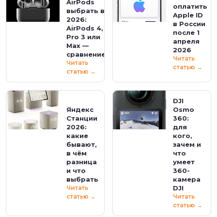
AirPods
оплатить
выбрать в
Apple ID
2026:
в России
AirPods 4,
после 1
Pro 3 или
апреля
Max —
2026
сравнение
Читать
Читать
статью →
статью →
DJI
Яндекс
Osmo
Станции
360:
2026:
для
какие
кого,
бывают,
зачем и
в чём
что
разница
умеет
и что
360-
выбрать
камера
Читать
DJI
статью →
Читать
статью →