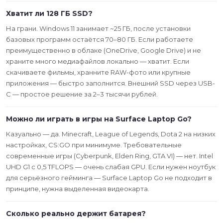
Хватит ли 128 ГБ SSD?
На грани. Windows 11 занимает ~25 ГБ, после установки
базовых программ остаётся 70–80 ГБ. Если работаете
преимущественно в облаке (OneDrive, Google Drive) и не
храните много медиафайлов локально — хватит. Если
скачиваете фильмы, хранните RAW-фото или крупные
приложения — быстро заполнится. Внешний SSD через USB-
C — простое решение за 2–3 тысячи рублей.
Можно ли играть в игры на Surface Laptop Go?
Казуально — да. Minecraft, League of Legends, Dota 2 на низких
настройках, CS:GO при минимуме. Требовательные
современные игры (Cyberpunk, Elden Ring, GTA VI) — нет. Intel
UHD G1 с 0,5 TFLOPS — очень слабая GPU. Если нужен ноутбук
для серьёзного гейминга — Surface Laptop Go не подходит в
принципе, нужна выделенная видеокарта.
Сколько реально держит батарея?