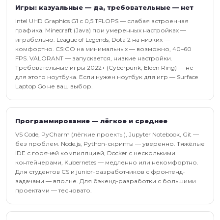
Игры: казуальные — да, требовательные — нет
Intel UHD Graphics G1 с 0,5 TFLOPS — слабая встроенная
графика. Minecraft (Java) при умеренных настройках —
играбельно. League of Legends, Dota 2 на низких —
комфортно. CS:GO на минимальных — возможно, 40–60
FPS. VALORANT — запускается, низкие настройки.
Требовательные игры 2022+ (Cyberpunk, Elden Ring) — не
для этого ноутбука. Если нужен ноутбук для игр — Surface
Laptop Go не ваш выбор.
Программирование — лёгкое и среднее
VS Code, PyCharm (лёгкие проекты), Jupyter Notebook, Git —
без проблем. Node.js, Python-скрипты — уверенно. Тяжёлые
IDE с горячей компиляцией, Docker с несколькими
контейнерами, Kubernetes — медленно или некомфортно.
Для студентов CS и junior-разработчиков с фронтенд-
задачами — вполне. Для бэкенд-разработки с большими
проектами — тесновато.