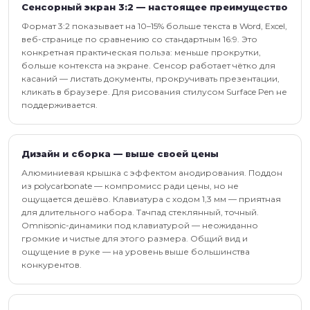
Сенсорный экран 3:2 — настоящее преимущество
Формат 3:2 показывает на 10–15% больше текста в Word, Excel,
веб-странице по сравнению со стандартным 16:9. Это
конкретная практическая польза: меньше прокрутки,
больше контекста на экране. Сенсор работает чётко для
касаний — листать документы, прокручивать презентации,
кликать в браузере. Для рисования стилусом Surface Pen не
поддерживается.
Дизайн и сборка — выше своей цены
Алюминиевая крышка с эффектом анодирования. Поддон
из polycarbonate — компромисс ради цены, но не
ощущается дешёво. Клавиатура с ходом 1,3 мм — приятная
для длительного набора. Тачпад стеклянный, точный.
Omnisonic-динамики под клавиатурой — неожиданно
громкие и чистые для этого размера. Общий вид и
ощущение в руке — на уровень выше большинства
конкурентов.