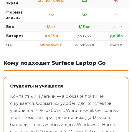
Да (10 точек)
Да
Нет
экран
Формат
3:2
3:2
3:2
экрана
Вес
1,1 кг
1,13 кг
1,24 кг
Батарея
до 13 ч
до 13,5 ч
до 16 ч
ОС
Windows 11
Windows 11
macOS
Кому подходит Surface Laptop Go
Студенты и учащиеся
Компактный и лёгкий — в рюкзаке почти не
ощущается. Формат 3:2 удобен для конспектов,
учебников PDF, работы с Word и Excel. Сенсорный
экран помогает при презентациях. До 13 часов
батареи — весь учебный день. Windows 11 Home —
всё нужное ПО под рукой. Microsoft 365 — часто