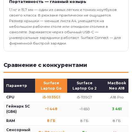
Портативность — главный козырь
1,1 кг и 15,7 мм — один из самых лёгких и тонких ноутбуков
своего класса. В рюкзаке практически не ощущается.
Размер крышки — меньше листа A4, умещается на
небольшом рабочем столе или откидном столике в
самолёте. Заряжается через обычный USB-C —
универсальные зарядники работают. Surface Connect — для
фирменной быстрой зарядки.
Сравнение с конкурентами
Surface
Surface
MacBook
Параметр
Laptop Go
Laptop Go 2
Neo A18
CPU
i5-1035G1
i5-1135G7
A18 Pro
Геймарк SC
~1 448
~1 650
3 461
(GB6)
RAM
8 ГБ
8 ГБ
8 ГБ
Сенсорный