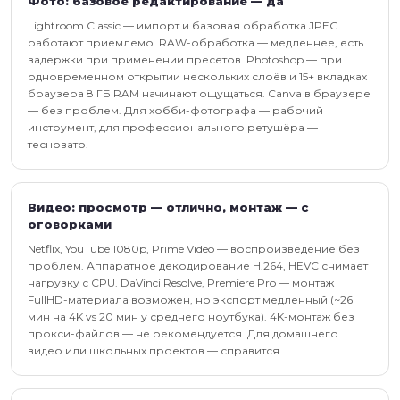
Фото: базовое редактирование — да
Lightroom Classic — импорт и базовая обработка JPEG
работают приемлемо. RAW-обработка — медленнее, есть
задержки при применении пресетов. Photoshop — при
одновременном открытии нескольких слоёв и 15+ вкладках
браузера 8 ГБ RAM начинают ощущаться. Canva в браузере
— без проблем. Для хобби-фотографа — рабочий
инструмент, для профессионального ретушёра —
тесновато.
Видео: просмотр — отлично, монтаж — с
оговорками
Netflix, YouTube 1080p, Prime Video — воспроизведение без
проблем. Аппаратное декодирование H.264, HEVC снимает
нагрузку с CPU. DaVinci Resolve, Premiere Pro — монтаж
FullHD-материала возможен, но экспорт медленный (~26
мин на 4K vs 20 мин у среднего ноутбука). 4K-монтаж без
прокси-файлов — не рекомендуется. Для домашнего
видео или школьных проектов — справится.