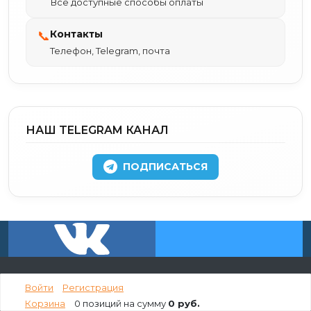
Все доступные способы оплаты
Контакты
📞
Телефон, Telegram, почта
НАШ TELEGRAM КАНАЛ
ПОДПИСАТЬСЯ
Войти
Регистрация
О магазине
Корзина
0 позиций
на сумму
0 руб.