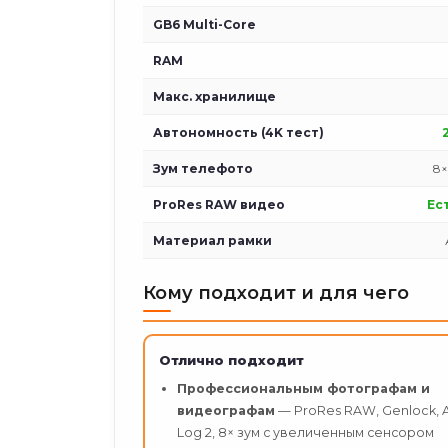
GB6 Multi-Core
RAM
Макс. хранилище
Автономность (4K тест)
Зум телефото
8×
ProRes RAW видео
Ес
Материал рамки
Кому подходит и для чего
Отлично подходит
Профессиональным фотографам и
видеографам
— ProRes RAW, Genlock, 
Log 2, 8× зум с увеличенным сенсором