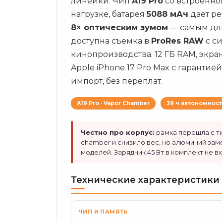
линейки. Чип
A19 Pro
со встроенно
нагрузке, батарея
5088 мАч
даёт ре
8× оптическим зумом
— самым дли
доступна съёмка в
ProRes RAW
с с
кинопроизводства. 12 ГБ RAM, экран 
Apple iPhone 17 Pro Max с гаранти
импорт, без переплат.
A19 Pro · Vapor Chamber
39 ч автономнос
Честно про корпус:
рамка перешла с ти
chamber и снизило вес, но алюминий зам
моделей. Зарядник 45 Вт в комплект не в
Технические характеристики
ЧИП И ПАМЯТЬ