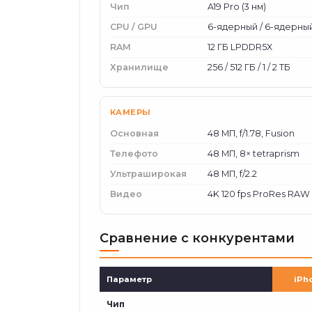
Чип
A19 Pro (3 нм)
CPU / GPU
6-ядерный / 6-ядерны
RAM
12 ГБ LPDDR5X
Хранилище
256 / 512 ГБ / 1 / 2 ТБ
КАМЕРЫ
Основная
48 МП, f/1.78, Fusion
Телефото
48 МП, 8× tetraprism
Ультраширокая
48 МП, f/2.2
Видео
4K 120 fps ProRes RAW
Сравнение с конкурентами
Параметр
iPh
Чип