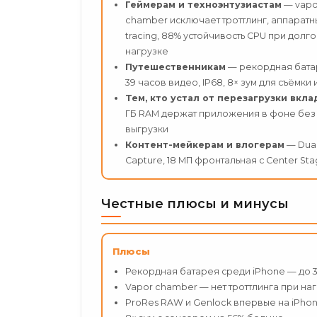
Геймерам и техноэнтузиастам
— vapo
chamber исключает троттлинг, аппаратн
tracing, 88% устойчивость CPU при долг
нагрузке
Путешественникам
— рекордная бата
39 часов видео, IP68, 8× зум для съёмки
Тем, кто устал от перезагрузки вкла
ГБ RAM держат приложения в фоне без
выгрузки
Контент-мейкерам и влогерам
— Dua
Capture, 18 МП фронтальная с Center St
Честные плюсы и минусы
Плюсы
Рекордная батарея среди iPhone — до 
Vapor chamber — нет троттлинга при на
ProRes RAW и Genlock впервые на iPho