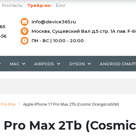
Контакты
Трейд-ин
Блог
info@device365.ru
-65
Москва, Сущевский Вал д.5 стр. 1А пав. F-6
5-56
ПН - ВС | 10:00 - 20:00
MAC
AIRPODS
DYSON
ANDROID СМАР
 Pro Max
Apple iPhone 17 Pro Max 2Tb (Cosmic Orange) (eSIM)
 Pro Max 2Tb (Cosmic