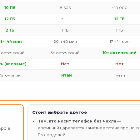
10 118
8 606
~10 000
12 ГБ
8 ГБ
12 ГБ
2 ТБ
1 ТБ
1 ТБ
21 ч 44 мин
20 ч 40 мин
17 ч 14 мин
 оптический
5× оптический
10× оптический
ть (впервые)
Нет
Нет
Алюминий
Титан
Титан
Стоит выбрать другое
Тем, кто носит телефон без чехла
—
алюминий царапается заметнее титана прошлых
Apple
Pro-моделей