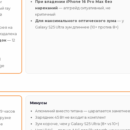
При владении iPhone 16 Pro Max без
r
нареканий
— апгрейд ситуативный, не
ый ray
критичный
ой
Для максимального оптического зума
— у
Galaxy S25 Ultra зум длиннее (10× против 8×)
рея на
 издалека
док
— 12
l
age
Минусы
Алюминий вместо титана — царапается заметне
39 часов
Зарядник 45 Вт не входит в комплект
грузке
Зум короче, чем у Galaxy S25 Ultra (8× vs 10×)
ne