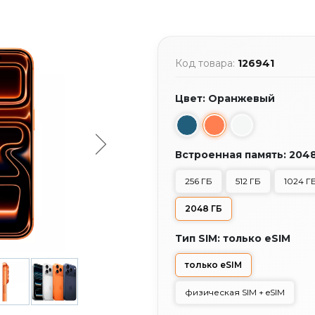
Код товара:
126941
Цвет: Оранжевый
Встроенная память: 204
256 ГБ
512 ГБ
1024 Г
2048 ГБ
Тип SIM: только eSIM
только eSIM
физическая SIM + eSIM