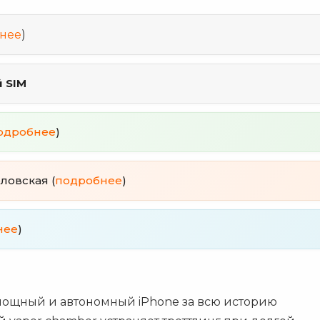
нее
)
й SIM
одробнее
)
еловская (
подробнее
)
нее
)
ощный и автономный iPhone за всю историю