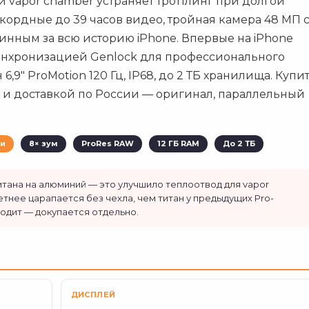
й vapor chamber устраняет троттлинг при долгой
кордные до 39 часов видео, тройная камера 48 МП 
нным за всю историю iPhone. Впервые на iPhone
инхронизацией Genlock для профессионального
6,9" ProMotion 120 Гц, IP68, до 2 ТБ хранилища. Купи
ей и доставкой по России — оригинал, параллельный
ти
8× зум
ProRes RAW
12 ГБ RAM
До 2 ТБ
тана на алюминий — это улучшило теплоотвод для vapor
етнее царапается без чехла, чем титан у предыдущих Pro-
ходит — докупается отдельно.
ДИСПЛЕЙ