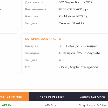
Диагональ
6,9" Super Retina XDR
й
Разрешение
2868×1320, 460 ppi
Частота
ProMotion 1–120 Гц
Защита
Ceramic Shield 2
БАТАРЕЯ, ЗАЩИТА, ПО
Батарея
5088 мАч, до 39 ч видео
Зарядка
45 Вт пров. / 25 Вт MagSafe
Защита
IP68
ОС
iOS 26, Apple Intelligence
one 17 Pro Max
iPhone 16 Pro Max
Galaxy S25 Ultra
A19 Pro
A18 Pro
Snapdragon 8 Elite