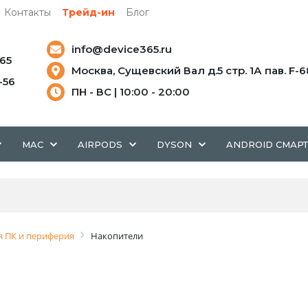
Контакты
Трейд-ин
Блог
info@device365.ru
-65
Москва, Сущевский Вал д.5 стр. 1А пав. F-6
5-56
ПН - ВС | 10:00 - 20:00
MAC
AIRPODS
DYSON
ANDROID СМАР
 ПК и периферия
Накопители