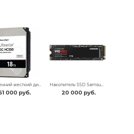
Внутренний жесткий диск Western Digital Ultrastar (SAS 0F38351) 18Tb
Накопитель SSD Samsung 990 PRO, 1000Gb, PCIe 4.0 x4, M.2 2280, NVMe, R/W 7450/6900
61 000 руб.
20 000 руб.