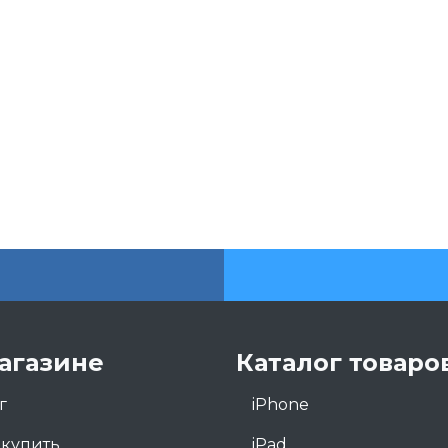
агазине
Каталог товаро
г
iPhone
 купить
iPad