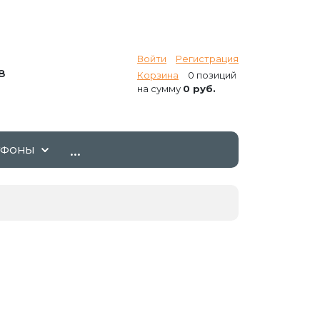
Войти
Регистрация
8
Корзина
0 позиций
на сумму
0 руб.
...
ТФОНЫ