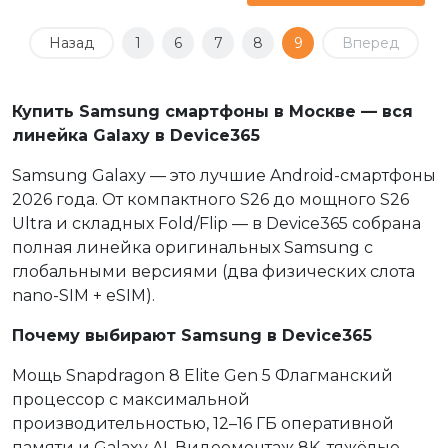
Назад
1
6
7
8
9
Вперед
Купить Samsung смартфоны в Москве — вся
линейка Galaxy в Device365
Samsung Galaxy — это лучшие Android-смартфоны
2026 года. От компактного S26 до мощного S26
Ultra и складных Fold/Flip — в Device365 собрана
полная линейка оригинальных Samsung с
глобальными версиями (два физических слота
nano-SIM + eSIM).
Почему выбирают Samsung в Device365
Мощь Snapdragon 8 Elite Gen 5 Флагманский
процессор с максимальной
производительностью, 12–16 ГБ оперативной
памяти и Galaxy AI. Видеомонтаж 8K, тяжёлые